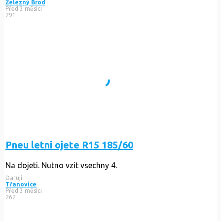
Železný Brod
Před 3 měsíci
291
Pneu letni ojete R15 185/60
Na dojeti. Nutno vzit vsechny 4.
Daruji
Třanovice
Před 3 měsíci
262