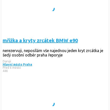
mřížka a kryty zrcátek BMW e90
nerezervuji, neposílám vše najednou jeden kryt zrcátka je
šedý osobní odběr praha řeporyje
Daruji
Hlavní město Praha
Před 6 měsíci
446