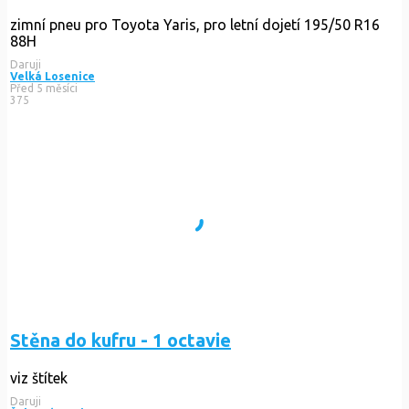
zimní pneu pro Toyota Yaris, pro letní dojetí 195/50 R16
88H
Daruji
Velká Losenice
Před 5 měsíci
375
Stěna do kufru - 1 octavie
viz štítek
Daruji