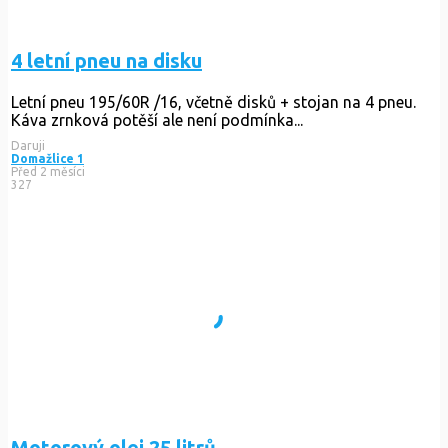
4 letní pneu na disku
Letní pneu 195/60R /16, včetně disků + stojan na 4 pneu.
Káva zrnková potěší ale není podmínka...
Daruji
Domažlice 1
Před 2 měsíci
327
Motorový olej 25 litrů