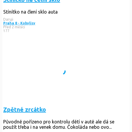
Stínítko na člení sklo auta
Daruji
Praha 8 - Kobylisy
Před 2 měsíci
177
Zpětné zrcátko
Původně pořízeno pro kontrolu dětí v autě ale dá se
použít třeba i na venek domu. Čokoláda nebo ovo...