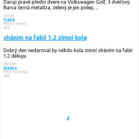
Daruji pravé přední dvere na Volkswagen Golf, 3 dvéřový.
Barva černá metalíza, zelený je jen polep, ...
Daruji
Praha
Před 9 měsíci
453
sháním na fabii 1.2 zimní kola
Dobrý den nedaroval by někdo kola zimní sháním na fabii
1.2 děkuju
Hledám
Kladno
Před 10 měsíci
486