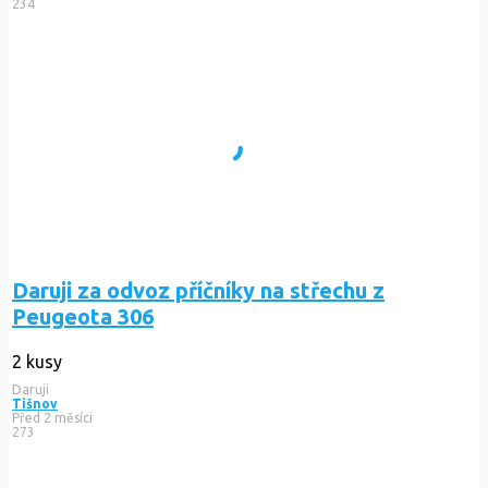
234
Daruji za odvoz příčníky na střechu z
Peugeota 306
2 kusy
Daruji
Tišnov
Před 2 měsíci
273