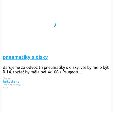
pneumatiky s disky
darujeme za odvoz tři pneumatiky s disky. vše by mělo být
R 14, rozteč by měla být 4x108 z Peugeotu....
Daruji
Rokytňany
Před 9 měsíci
682