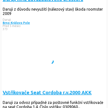
Daruji z důvodu nevyužití (nálezový stav) škoda roomster
2009
Daruji
Brno-Královo Pole
Před 5 měsíci
373
Vstřikovače Seat Cordoba r.v.2000 AKK
Daruji za odvoz případně za poštovné funkční vstřikovače
na seat Cordoba 1.4. Číslo vstřiku: 0309060...