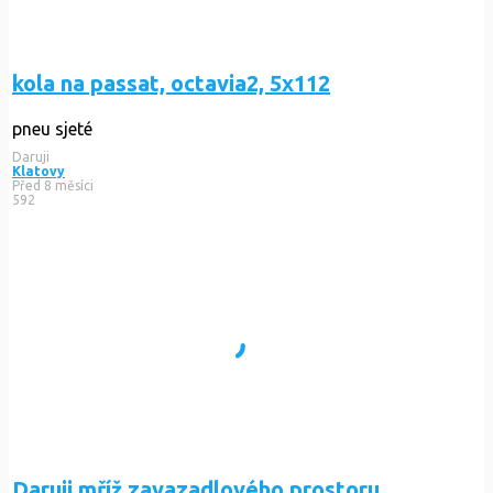
kola na passat, octavia2, 5x112
pneu sjeté
Daruji
Klatovy
Před 8 měsíci
592
Daruji mříž zavazadlového prostoru