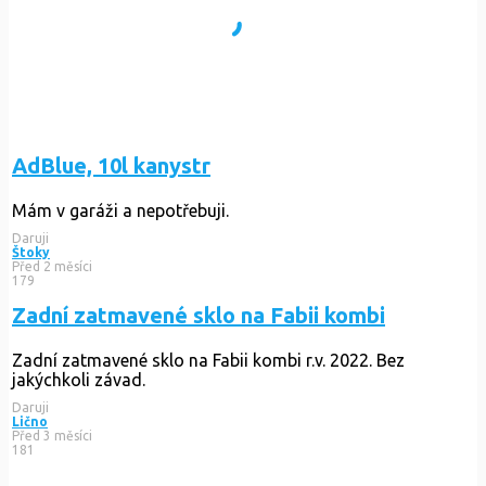
AdBlue, 10l kanystr
Mám v garáži a nepotřebuji.
Daruji
Štoky
Před 2 měsíci
179
Zadní zatmavené sklo na Fabii kombi
Zadní zatmavené sklo na Fabii kombi r.v. 2022. Bez
jakýchkoli závad.
Daruji
Lično
Před 3 měsíci
181