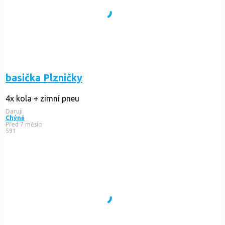
basička Plzničky
4x kola + zimní pneu
Daruji
Chýně
Před 7 měsíci
591