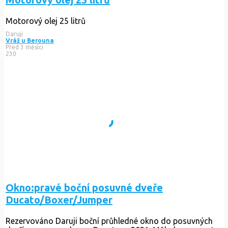
Motorový olej 25 litrů
Daruji
Vráž u Berouna
Před 3 měsíci
230
Okno:pravé boční posuvné dveře
Ducato/Boxer/Jumper
Rezervováno
Daruji boční průhledné okno do posuvných