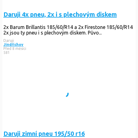
Daruji 4x pneu, 2x i s plechovým diskem
2x Barum Brillantis 185/60/R14 a 2x Firestone 185/60/R14
2x jsou ty pneu i s plechovým diskem. Půvo...
Daruji
Jindřichov
Před 8 měsíci
581
Daruji zimní pneu 195/50 r16