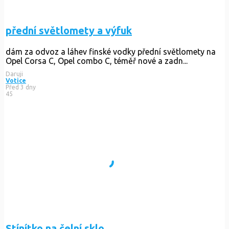
přední světlomety a výfuk
dám za odvoz a láhev finské vodky přední světlomety na
Opel Corsa C, Opel combo C, téměř nové a zadn...
Daruji
Votice
Před 3 dny
45
Stínítko na čelní sklo