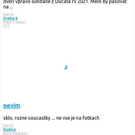
dveří vpravo sundane z Ducata rv 2021. Mělo by pasovat
na ...
Daruji
Praha 6
Před 7 měsíci
571
nevim
sklo, ruzne soucastky .... ne vse je na fotkach
Daruji
Rudice
Před měsícem