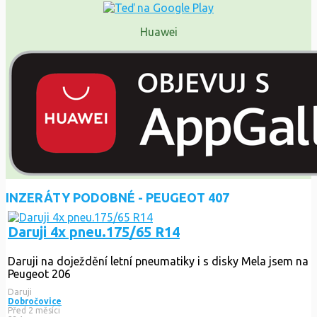
Huawei
INZERÁTY PODOBNÉ - PEUGEOT 407
Daruji 4x pneu.175/65 R14
Daruji na doježdění letní pneumatiky i s disky Mela jsem na
Peugeot 206
Daruji
Dobročovice
Před 2 měsíci