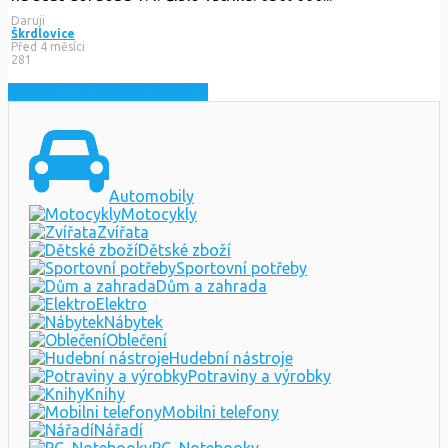
Daruji
Škrdlovice
Před 4 měsíci
281
Zobrazit nejnovější inzeráty
Automobily
Motocykly
Zvířata
Dětské zboží
Sportovní potřeby
Dům a zahrada
Elektro
Nábytek
Oblečení
Hudební nástroje
Potraviny a výrobky
Knihy
Mobilni telefony
Nářadí
PC, Notebooky