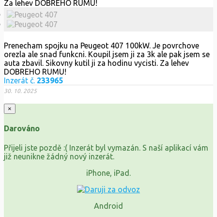
Prenecham spojku na Peugeot 407 100kW. Je povrchove
orezla ale snad funkcni. Koupil jsem ji za 3k ale pak jsem se
auta zbavil. Sikovny kutil ji za hodinu vycisti. Za lehev
DOBREHO RUMU!
Inzerát č.
233965
30. 10. 2025
×
Darováno
Přijeli jste pozdě :( Inzerát byl vymazán. S naší aplikací vám
již neunikne žádný nový inzerát.
iPhone, iPad.
Android