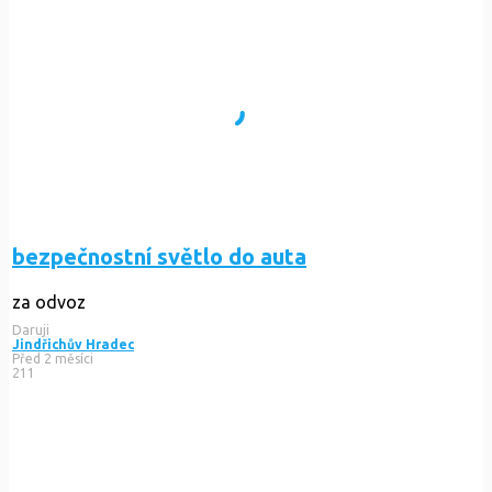
bezpečnostní světlo do auta
za odvoz
Daruji
Jindřichův Hradec
Před 2 měsíci
211