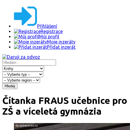
Přihlášení
Registrace
Můj profil
Moje inzeráty
Přidat inzerát
Hledej
Čítanka FRAUS učebnice pro
ZŠ a víceletá gymnázia