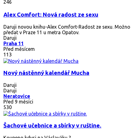
246
Alex Comfort: Nová radost ze sexu
Daruji novou knihu-Alex Comfort-Radost ze sexu. Možno
předat v Praze 11 u metra Opatov.
Daruji
Praha 11
Před měsícem
113
Nový nástěnný kalendář Mucha
Daruji
Daruji
Neratovice
Před 9 měsíci
530
Šachové učebnice a sbírky v ruštine.
Koupeno kdysi na Václaváku ?