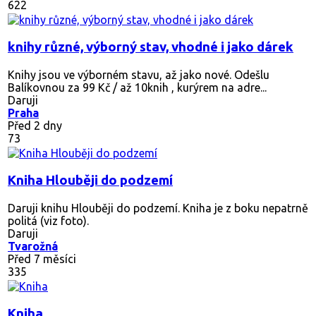
622
knihy různé, výborný stav, vhodné i jako dárek
Knihy jsou ve výborném stavu, až jako nové. Odešlu
Balíkovnou za 99 Kč / až 10knih , kurýrem na adre...
Daruji
Praha
Před 2 dny
73
Kniha Hlouběji do podzemí
Daruji knihu Hlouběji do podzemí. Kniha je z boku nepatrně
politá (viz foto).
Daruji
Tvarožná
Před 7 měsíci
335
Kniha