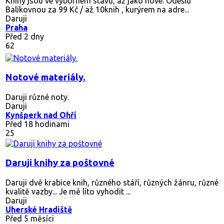
Knihy jsou ve výborném stavu, až jako nové. Odešlu
Balíkovnou za 99 Kč / až 10knih , kurýrem na adre...
Daruji
Praha
Před 2 dny
62
Notové materiály.
Daruji různé noty.
Daruji
Kynšperk nad Ohří
Před 18 hodinami
25
Daruji knihy za poštovné
Daruji dvě krabice knih, různého stáří, různých žánru, různé
kvalitě vazby... Je mě líto vyhodit ...
Daruji
Uherské Hradiště
Před 5 měsíci