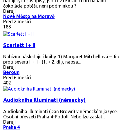
daruji tyto časopisy, jsou i v té krabici od banánu.
čokoláda potěší, není podmínkou ?
Daruji
Nové Město na Moravě
Před 2 měsíci
183
Scarlett I + II
Nabízím následující knihy: 1) Margaret Mitchellová – Jih
proti severu I + II - (1. + 2. díl), napsa...
Daruji
Beroun
Před 6 měsíci
402
Audiokniha Illuminati (německy)
Audiokniha Illuminati (Dan Brown) v německém jazyce.
Osobní převzetí Praha 4-Podolí. Nebo lze zaslat...
Daruji
Praha 4