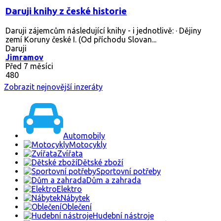
Daruji knihy z české historie
Daruji zájemcům následující knihy - i jednotlivě: · Dějiny
zemí Koruny české I. (Od příchodu Slovan...
Daruji
Jimramov
Před 7 měsíci
480
Zobrazit nejnovější inzeráty
Automobily
Motocykly
Zvířata
Dětské zboží
Sportovní potřeby
Dům a zahrada
Elektro
Nábytek
Oblečení
Hudební nástroje