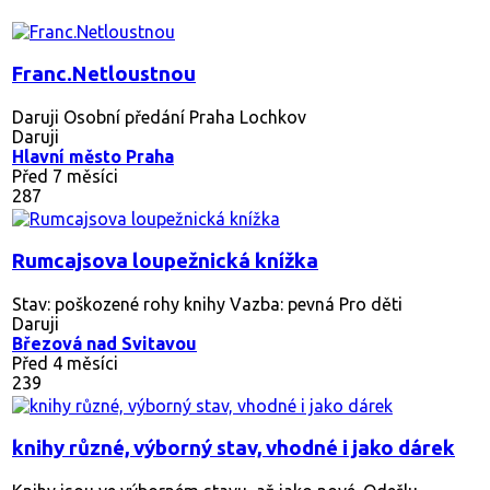
Franc.Netloustnou
Daruji Osobní předání Praha Lochkov
Daruji
Hlavní město Praha
Před 7 měsíci
287
Rumcajsova loupežnická knížka
Stav: poškozené rohy knihy Vazba: pevná Pro děti
Daruji
Březová nad Svitavou
Před 4 měsíci
239
knihy různé, výborný stav, vhodné i jako dárek