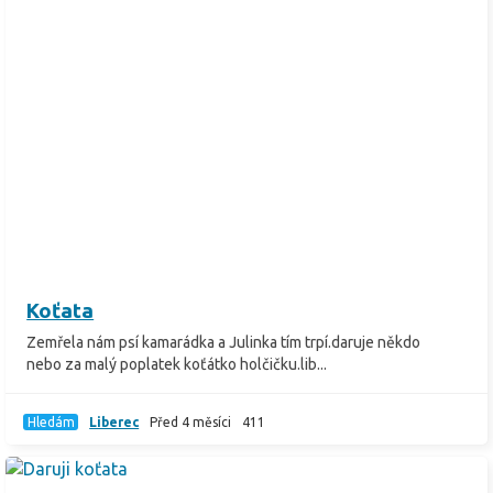
Koťata
Zemřela nám psí kamarádka a Julinka tím trpí.daruje někdo
nebo za malý poplatek koťátko holčičku.lib...
Hledám
Liberec
Před 4 měsíci
411