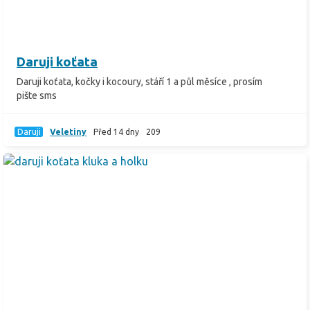
Daruji koťata
Daruji koťata, kočky i kocoury, stáří 1 a půl měsíce , prosím
pište sms
Daruji
Veletiny
Před 14 dny
209