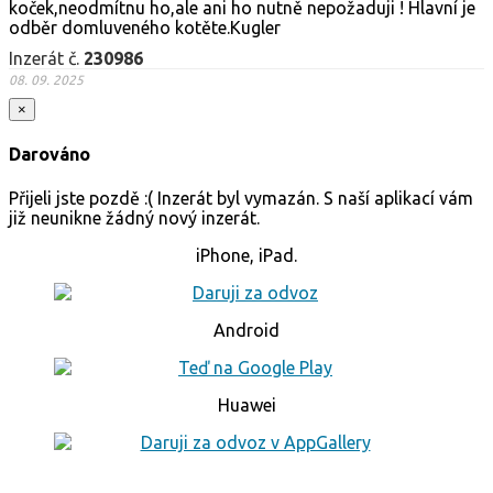
koček,neodmítnu ho,ale ani ho nutně nepožaduji ! Hlavní je
odběr domluveného kotěte.Kugler
Inzerát č.
230986
08. 09. 2025
×
Darováno
Přijeli jste pozdě :( Inzerát byl vymazán. S naší aplikací vám
již neunikne žádný nový inzerát.
iPhone, iPad.
Android
Huawei