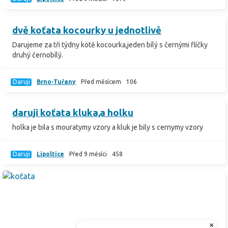
dvě koťata kocourky u jednotlivě
Darujeme za tři týdny kotě kocourka,jeden bílý s černými flíčky
druhý černobílý.
Daruji
Brno-Tuřany
Před měsícem
106
daruji koťata kluka,a holku
holka je bila s mouratymy vzory a kluk je bily s cernymy vzory
Daruji
Lipoltice
Před 9 měsíci
458
×