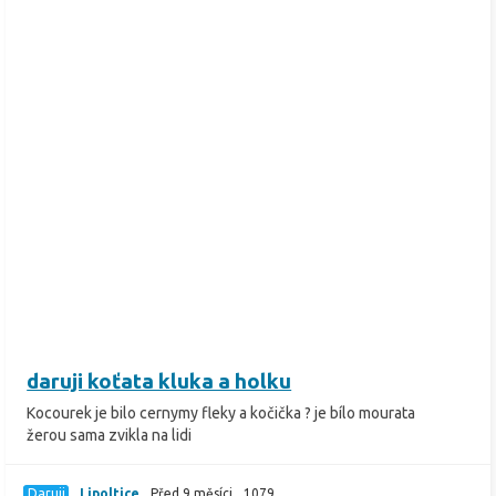
daruji koťata kluka a holku
Kocourek je bilo cernymy fleky a kočička ? je bílo mourata
žerou sama zvikla na lidi
Daruji
Lipoltice
Před 9 měsíci
1079