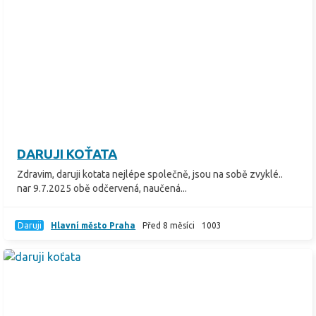
DARUJI KOŤATA
Zdravim, daruji kotata nejlépe společně, jsou na sobě zvyklé..
nar 9.7.2025 obě odčervená, naučená...
Daruji
Hlavní město Praha
Před 8 měsíci
1003