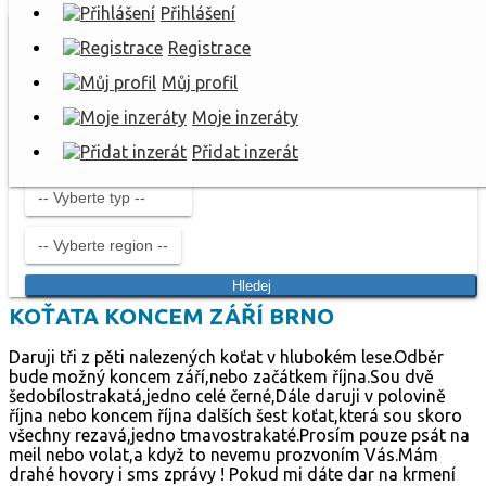
Přihlášení
Registrace
Můj profil
Moje inzeráty
Přidat inzerát
Hledej
KOŤATA KONCEM ZÁŘÍ BRNO
Daruji tři z pěti nalezených koťat v hlubokém lese.Odběr
bude možný koncem září,nebo začátkem října.Sou dvě
šedobílostrakatá,jedno celé černé,Dále daruji v polovině
října nebo koncem října dalších šest koťat,která sou skoro
všechny rezavá,jedno tmavostrakaté.Prosím pouze psát na
meil nebo volat,a když to nevemu prozvoním Vás.Mám
drahé hovory i sms zprávy ! Pokud mi dáte dar na krmení