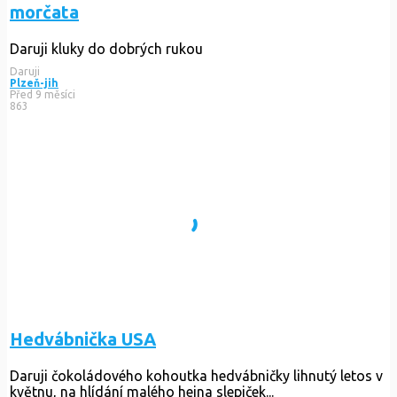
morčata
Daruji kluky do dobrých rukou
Daruji
Plzeň-jih
Před 9 měsíci
863
Hedvábnička USA
Daruji čokoládového kohoutka hedvábničky lihnutý letos v
květnu, na hlídání malého hejna slepiček...