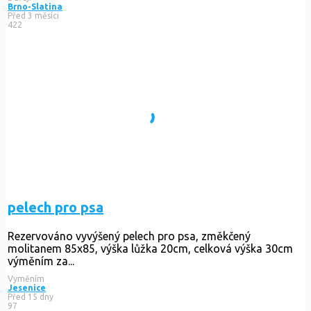
Brno-Slatina
Před 3 měsíci
422
pelech pro psa
Rezervováno
vyvýšený pelech pro psa, změkčený
molitanem 85x85, výška lůžka 20cm, celková výška 30cm
výměním za...
Vyměním
Jesenice
Před 15 dny
97