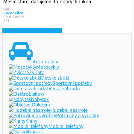
Měsíc staré, darujeme do dobrých rukou.
Daruji
Počedělice
Před 5 měsíci
363
Zobrazit nejnovější inzeráty
Automobily
Motocykly
Zvířata
Dětské zboží
Sportovní potřeby
Dům a zahrada
Elektro
Nábytek
Oblečení
Hudební nástroje
Potraviny a výrobky
Knihy
Mobilni telefony
Nářadí