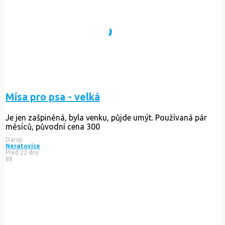
Mísa pro psa - velká
Je jen zašpiněná, byla venku, půjde umýt. Používaná pár
měsíců, původní cena 300
Daruji
Neratovice
Před 22 dny
88