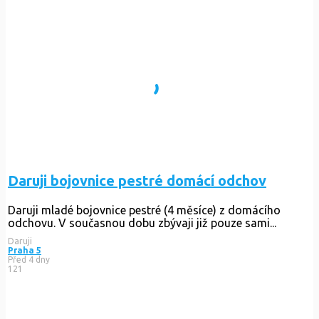
Daruji bojovnice pestré domácí odchov
Daruji mladé bojovnice pestré (4 měsíce) z domácího
odchovu. V současnou dobu zbývaji již pouze sami...
Daruji
Praha 5
Před 4 dny
121