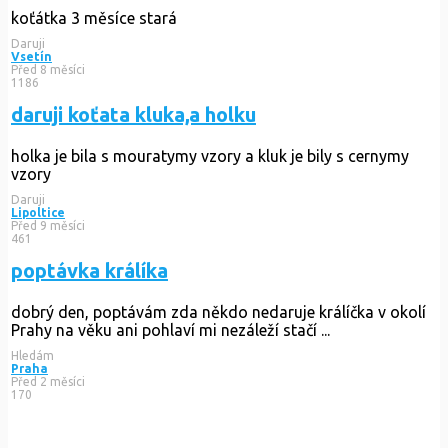
koťátka 3 měsíce stará
Daruji
Vsetín
Před 8 měsíci
1186
daruji koťata kluka,a holku
holka je bila s mouratymy vzory a kluk je bily s cernymy
vzory
Daruji
Lipoltice
Před 9 měsíci
461
poptávka králíka
dobrý den, poptávám zda někdo nedaruje králíčka v okolí
Prahy na věku ani pohlaví mi nezáleží stačí ...
Hledám
Praha
Před 2 měsíci
170