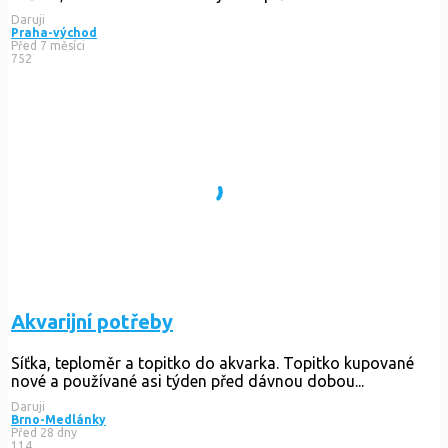
Daruji
Praha-východ
Před 7 měsíci
752
Akvarijní potřeby
Síťka, teploměr a topitko do akvarka. Topitko kupované
nové a používané asi týden před dávnou dobou...
Daruji
Brno-Medlánky
Před 28 dny
114