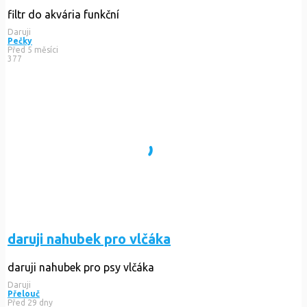
filtr do akvária funkční
Daruji
Pečky
Před 5 měsíci
377
daruji nahubek pro vlčáka
daruji nahubek pro psy vlčáka
Daruji
Přelouč
Před 29 dny