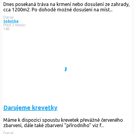
Dnes posekaná tráva na krmení nebo dosušení ze zahrady,
cca 1200m2. Po dohodě možné dosušení na míst...
Daruji
Sobotka
Před 2 měsíci
140
Darujeme krevetky
Máme k dispozici spoustu krevetek převážně červeného
zbarvení, dále také zbarvení "přírodního" viz f...
Daruji