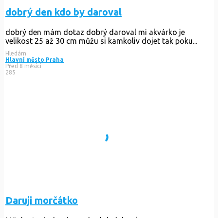
dobrý den kdo by daroval
dobrý den mám dotaz dobrý daroval mi akvárko je
velikost 25 až 30 cm můžu si kamkoliv dojet tak poku...
Hledám
Hlavní město Praha
Před 8 měsíci
285
Daruji morčátko