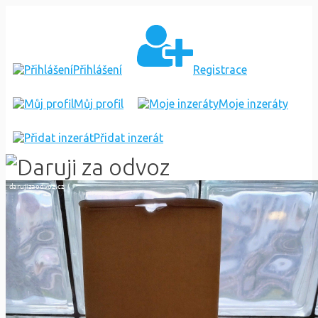
VODNÍ
NAPAJEDLO
Přihlášení
Registrace
Můj profil
Moje inzeráty
Přidat inzerát