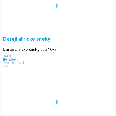
Daruji africke sneky
Daruji africke sneky cca 10ks
Daruji
Holešov
Před 10 měsíci
832