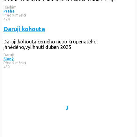
Hledám
Praha
Před 9 měsíci
424
Daruji kohouta
Daruji kohouta černého nebo kropenatého
,hnědého,vylíhnutí duben 2025
Daruji
Slaný
Před 9 měsíci
450