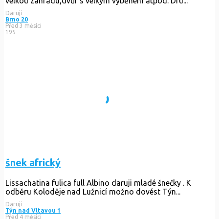
velkou zahradu,dvůr s velkým výběhem atpod. Dru...
Daruji
Brno 20
Před 3 měsíci
195
šnek africký
Lissachatina fulica full Albino daruji mladé šnečky . K
odběru Koloděje nad Lužnicí možno dovést Týn...
Daruji
Týn nad Vltavou 1
Před 4 měsíci