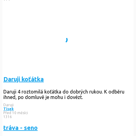
Daruji koťátka
Daruji 4 roztomilá koťátka do dobrých rukou. K odběru
ihned, po domluvě je mohu i dovézt.
Daruji
Tísek
Před 10 měsíci
1316
tráva - seno