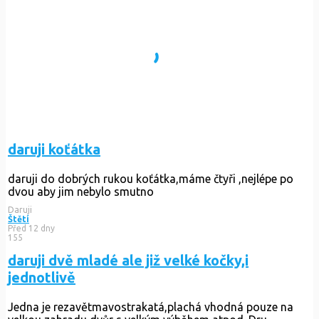
daruji koťátka
daruji do dobrých rukou koťátka,máme čtyři ,nejlépe po
dvou aby jim nebylo smutno
Daruji
Štětí
Před 12 dny
155
daruji dvě mladé ale již velké kočky,i
jednotlivě
Jedna je rezavětmavostrakatá,plachá vhodná pouze na