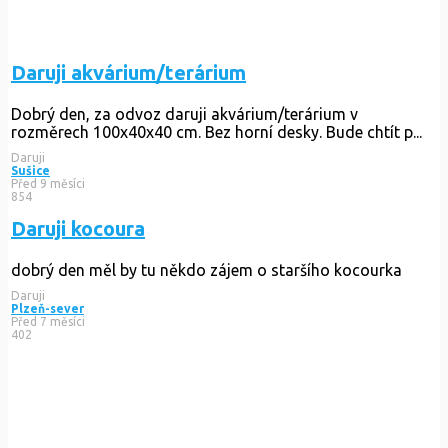
Daruji akvárium/terárium
Dobrý den, za odvoz daruji akvárium/terárium v
rozměrech 100x40x40 cm. Bez horní desky. Bude chtít p...
Daruji
Sušice
Před 9 měsíci
854
Daruji kocoura
dobrý den měl by tu někdo zájem o staršího kocourka
Daruji
Plzeň-sever
Před 7 měsíci
402