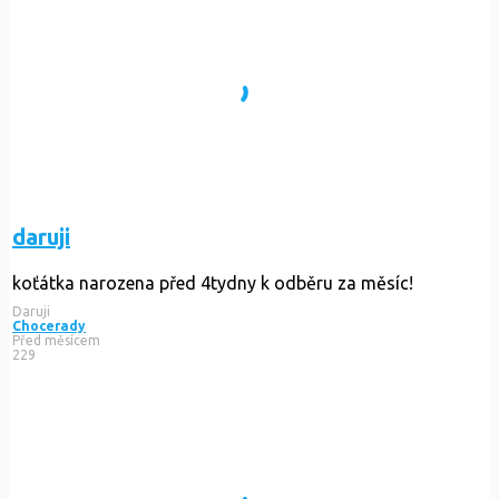
daruji
koťátka narozena před 4tydny k odběru za měsíc!
Daruji
Chocerady
Před měsícem
229