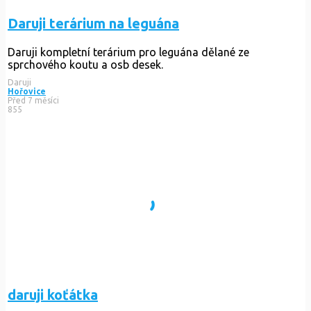
Daruji terárium na leguána
Daruji kompletní terárium pro leguána dělané ze
sprchového koutu a osb desek.
Daruji
Hořovice
Před 7 měsíci
855
daruji koťátka