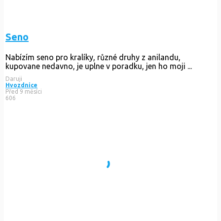
Seno
Nabízím seno pro kralíky, různé druhy z anilandu,
kupovane nedavno, je uplne v poradku, jen ho moji ...
Daruji
Hvozdnice
Před 9 měsíci
606