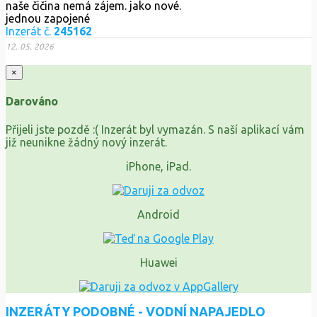
naše čičina nemá zájem. jako nové.
jednou zapojené
Inzerát č.
245162
12. 05. 2026
×
Darováno
Přijeli jste pozdě :( Inzerát byl vymazán. S naší aplikací vám
již neunikne žádný nový inzerát.
iPhone, iPad.
Android
Huawei
INZERÁTY PODOBNÉ - VODNÍ NAPAJEDLO