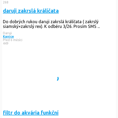
268
daruji zakrslá králíčata
Do dobrých rukou daruji zakrslá králíčata ( zakrslý
siamský×zakrslý rex). K odběru 3/26. Prosím SMS ...
Daruji
Kanice
Před 6 měsíci
449
filtr do akvária funkční