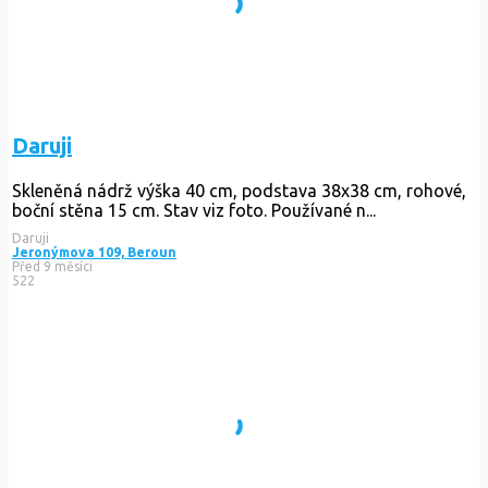
Daruji
Skleněná nádrž výška 40 cm, podstava 38x38 cm, rohové,
boční stěna 15 cm. Stav viz foto. Používané n...
Daruji
Jeronýmova 109, Beroun
Před 9 měsíci
522