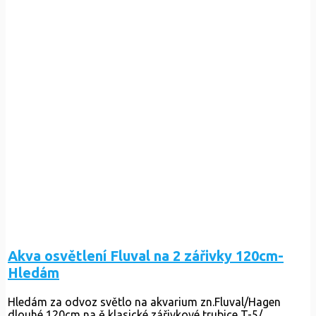
Akva osvětlení Fluval na 2 zářivky 120cm-
Hledám
Hledám za odvoz světlo na akvarium zn.Fluval/Hagen
dlouhé 120cm na ě klasické zářivkové trubice T-5/...