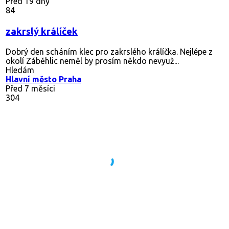
Před 19 dny
84
zakrslý králíček
Dobrý den scháním klec pro zakrslého králíčka. Nejlépe z
okolí Záběhlic neměl by prosím někdo nevyuž...
Hledám
Hlavní město Praha
Před 7 měsíci
304