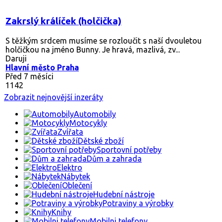
Zakrslý králíček (holčička)
S těžkým srdcem musíme se rozloučit s naší dvouletou
holčičkou na jméno Bunny. Je hravá, mazlivá, zv...
Daruji
Hlavní město Praha
Před 7 měsíci
1142
Zobrazit nejnovější inzeráty
Automobily
Motocykly
Zvířata
Dětské zboží
Sportovní potřeby
Dům a zahrada
Elektro
Nábytek
Oblečení
Hudební nástroje
Potraviny a výrobky
Knihy
Mobilni telefony