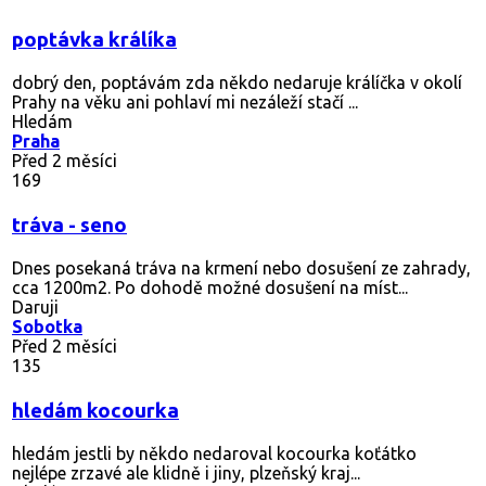
poptávka králíka
dobrý den, poptávám zda někdo nedaruje králíčka v okolí
Prahy na věku ani pohlaví mi nezáleží stačí ...
Hledám
Praha
Před 2 měsíci
169
tráva - seno
Dnes posekaná tráva na krmení nebo dosušení ze zahrady,
cca 1200m2. Po dohodě možné dosušení na míst...
Daruji
Sobotka
Před 2 měsíci
135
hledám kocourka
hledám jestli by někdo nedaroval kocourka koťátko
nejlépe zrzavé ale klidně i jiny, plzeňský kraj...