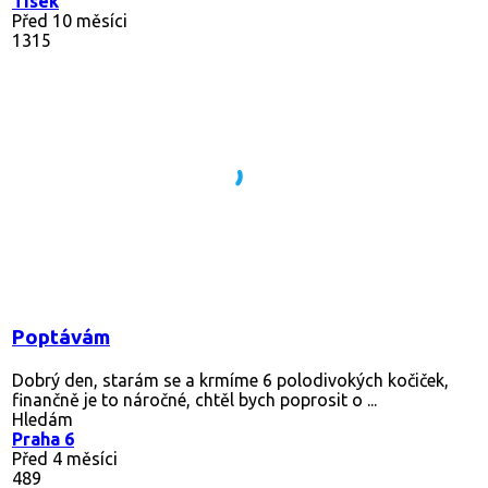
Tísek
Před 10 měsíci
1315
Poptávám
Dobrý den, starám se a krmíme 6 polodivokých kočiček,
finančně je to náročné, chtěl bych poprosit o ...
Hledám
Praha 6
Před 4 měsíci
489