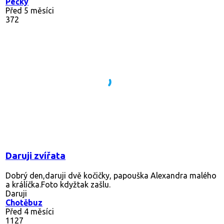
Pečky
Před 5 měsíci
372
Daruji zvířata
Dobrý den,daruji dvě kočičky, papouška Alexandra malého
a králíčka.Foto kdyžtak zašlu.
Daruji
Chotěbuz
Před 4 měsíci
1127