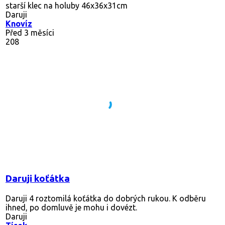
starší klec na holuby 46x36x31cm
Daruji
Knovíz
Před 3 měsíci
208
Daruji koťátka
Daruji 4 roztomilá koťátka do dobrých rukou. K odběru
ihned, po domluvě je mohu i dovézt.
Daruji