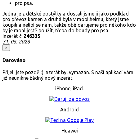
Jedna je z dětské postýlky a dostali jsme ji jako podklad
pro převoz kamen a druhá byla v mobilheimu, který jsme
koupili a nelíbí se nám, takže obě darujeme pro někoho kdo
by je mohl ještě použít, třeba do boudy pro psa.
Inzerát č.
246335
31. 05. 2026
×
Darováno
Přijeli jste pozdě :( Inzerát byl vymazán. S naší aplikací vám
již neunikne žádný nový inzerát.
iPhone, iPad.
Android
Huawei