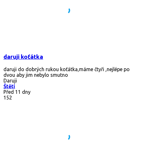
daruji koťátka
daruji do dobrých rukou koťátka,máme čtyři ,nejlépe po
dvou aby jim nebylo smutno
Daruji
Štětí
Před 11 dny
152