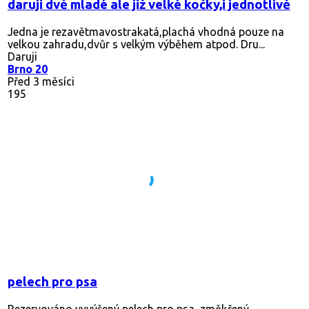
daruji dvě mladé ale již velké kočky,i jednotlivě
Jedna je rezavětmavostrakatá,plachá vhodná pouze na
velkou zahradu,dvůr s velkým výběhem atpod. Dru...
Daruji
Brno 20
Před 3 měsíci
195
pelech pro psa
Rezervováno
vyvýšený pelech pro psa, změkčený