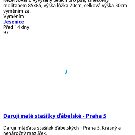
molitanem 85x85, výška lůžka 20cm, celková výška 30cm
výměním za...
Vyměním
Jesenice
Před 14 dny
97
Daruji malé stašilky ďábelské - Praha 5
Daruji mláďata stašilek ďábelských - Praha 5. Krásný a
nenáročný mazlíček.