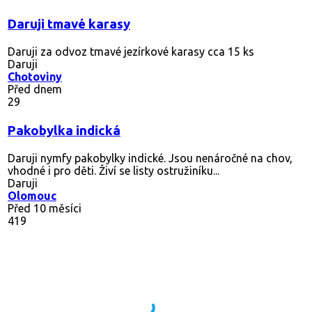
Daruji tmavé karasy
Daruji za odvoz tmavé jezírkové karasy cca 15 ks
Daruji
Chotoviny
Před dnem
29
Pakobylka indická
Daruji nymfy pakobylky indické. Jsou nenáročné na chov,
vhodné i pro děti. Živí se listy ostružiníku...
Daruji
Olomouc
Před 10 měsíci
419