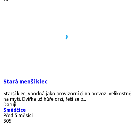
Stará menší klec
Starší klec, vhodná jako provizorní či na převoz. Velikostně
na myši. Dvířka už hůře drzi, řeší se p...
Daruji
Smědčice
Před 5 měsíci
305