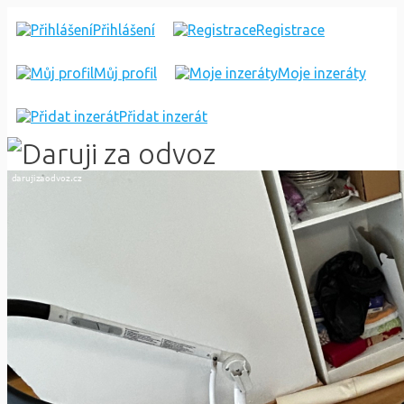
DARUJI
Přihlášení
Registrace
KOČÁREK
Můj profil
Moje inzeráty
-
QUINNY
Přidat inzerát
MOODD