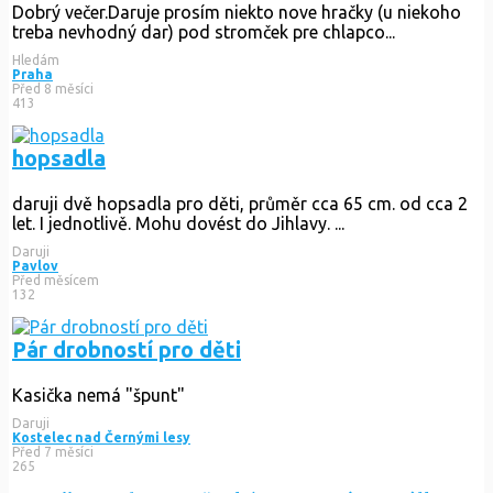
Dobrý večer.Daruje prosím niekto nove hračky (u niekoho
treba nevhodný dar) pod stromček pre chlapco...
Hledám
Praha
Před 8 měsíci
413
hopsadla
daruji dvě hopsadla pro děti, průměr cca 65 cm. od cca 2
let. I jednotlivě. Mohu dovést do Jihlavy. ...
Daruji
Pavlov
Před měsícem
132
Pár drobností pro děti
Kasička nemá "špunt"
Daruji
Kostelec nad Černými lesy
Před 7 měsíci
265