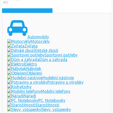
405
Zobrazit nejnovější inzeráty
Automobily
Motocykly
Zvířata
Dětské zboží
Sportovní potřeby
Dům a zahrada
Elektro
Nábytek
Oblečení
Hudební nástroje
Potraviny a výrobky
Knihy
Mobilni telefony
Nářadí
PC, Notebooky
Starožitnosti
Slevy, vstupenky