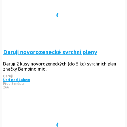
Daruji novorozenecké svrchní pleny
Daruji 2 kusy novorozeneckých (do 5 kg) svrchních plen
značky Bambino mio.
Daruji
Ústí nad Labem
Před 8 měsíci
266