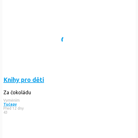
Knihy pro děti
Za čokoládu
Vyměním
Tučapy
Před 12 dny
43