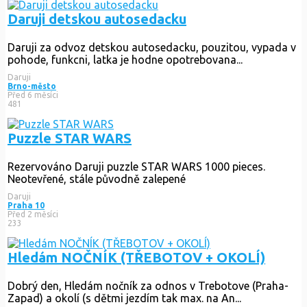
Daruji detskou autosedacku
Daruji za odvoz detskou autosedacku, pouzitou, vypada v
pohode, funkcni, latka je hodne opotrebovana...
Daruji
Brno-město
Před 6 měsíci
481
Puzzle STAR WARS
Rezervováno
Daruji puzzle STAR WARS 1000 pieces.
Neotevřené, stále původně zalepené
Daruji
Praha 10
Před 2 měsíci
233
Hledám NOČNÍK (TŘEBOTOV + OKOLÍ)
Dobrý den, Hledám nočník za odnos v Trebotove (Praha-
Zapad) a okolí (s dětmi jezdím tak max. na An...