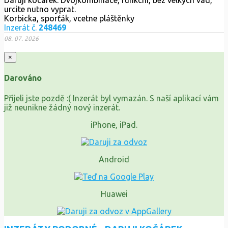
Daruji kocarek. Dvojkombinace, funkcni, bez velkych vad,
urcite nutno vyprat.
Korbicka, sporťák, vcetne pláštěnky
Inzerát č.
248469
08. 07. 2026
×
Darováno
Přijeli jste pozdě :( Inzerát byl vymazán. S naší aplikací vám
již neunikne žádný nový inzerát.
iPhone, iPad.
Android
Huawei