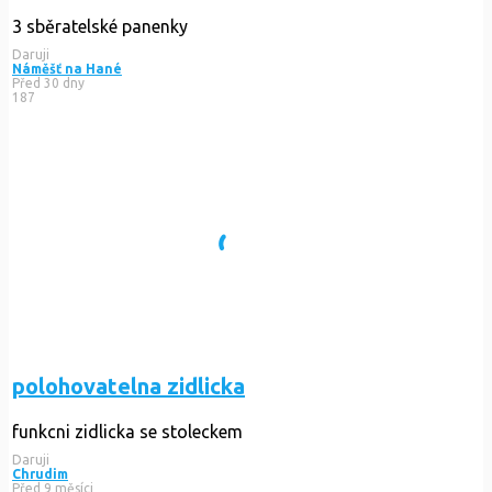
3 sběratelské panenky
Daruji
Náměšť na Hané
Před 30 dny
187
polohovatelna zidlicka
funkcni zidlicka se stoleckem
Daruji
Chrudim
Před 9 měsíci