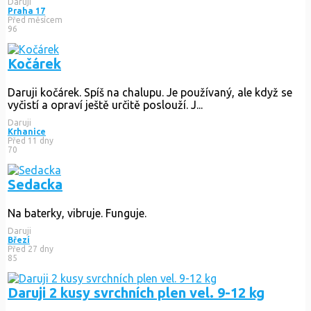
Daruji
Praha 17
Před měsícem
96
Kočárek
Daruji kočárek. Spíš na chalupu. Je používaný, ale když se
vyčistí a opraví ještě určitě poslouží. J...
Daruji
Krhanice
Před 11 dny
70
Sedacka
Na baterky, vibruje. Funguje.
Daruji
Březí
Před 27 dny
85
Daruji 2 kusy svrchních plen vel. 9-12 kg