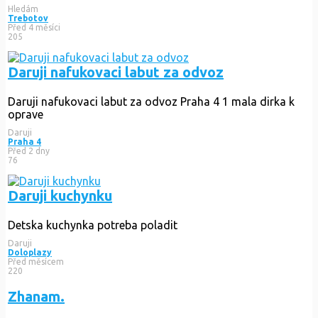
Hledám
Trebotov
Před 4 měsíci
205
Daruji nafukovaci labut za odvoz
Daruji nafukovaci labut za odvoz Praha 4 1 mala dirka k
oprave
Daruji
Praha 4
Před 2 dny
76
Daruji kuchynku
Detska kuchynka potreba poladit
Daruji
Doloplazy
Před měsícem
220
Zhanam.