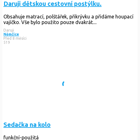
Daruji dětskou cestovní postýlku.
Obsahuje matrací, polštářek, přikrývku a přidáme houpací
vajíčko. Vše bylo použito pouze dvakrát....
Daruji
Němčice
Před 8 měsíci
519
Sedačka na kolo
funkční-použitá