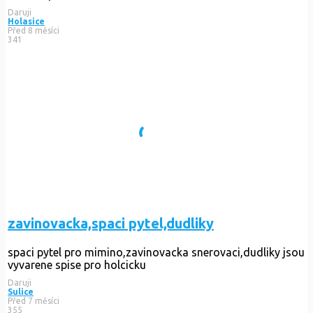
Daruji
Holasice
Před 8 měsíci
341
zavinovacka,spaci pytel,dudliky
spaci pytel pro mimino,zavinovacka snerovaci,dudliky jsou
vyvarene spise pro holcicku
Daruji
Sulice
Před 7 měsíci
355