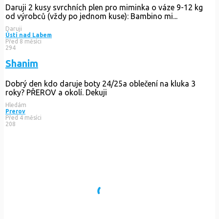
Daruji 2 kusy svrchních plen pro miminka o váze 9-12 kg
od výrobců (vždy po jednom kuse): Bambino mi...
Daruji
Ústí nad Labem
Před 8 měsíci
294
Shanim
Dobrý den kdo daruje boty 24/25a oblečení na kluka 3
roky? PŘEROV a okolí. Dekuji
Hledám
Prerov
Před 4 měsíci
208