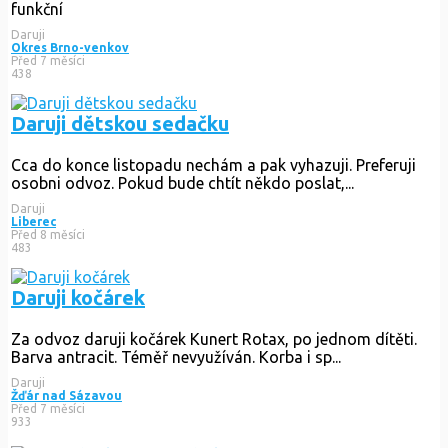
funkční
Daruji
Okres Brno-venkov
Před 7 měsíci
438
Daruji dětskou sedačku
Cca do konce listopadu nechám a pak vyhazuji. Preferuji
osobni odvoz. Pokud bude chtít někdo poslat,...
Daruji
Liberec
Před 8 měsíci
483
Daruji kočárek
Za odvoz daruji kočárek Kunert Rotax, po jednom dítěti.
Barva antracit. Téměř nevyužíván. Korba i sp...
Daruji
Žďár nad Sázavou
Před 7 měsíci
933