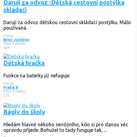
Daruji za odvoz :Dětská cestovní postýlka
skládací
Daruji za odvoz dětskou cestovní skládací postýlku. Málo
používaná.
Daruji
Brno-Jundrov
Před 9 měsíci
426
Dětská hračka
Funkce na baterky již nefuguje.
Daruji
Praha 8
Před 4 měsíci
220
Bágly do školy
Hledám hlavně někoho seriózního, kdo si pro danou věc
opravdu přijede. Bohužel to tady funguje tak, ...