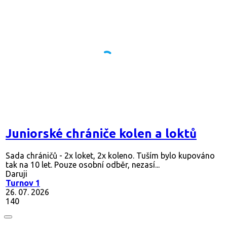
Juniorské chrániče kolen a loktů
Sada chráničů - 2x loket, 2x koleno. Tuším bylo kupováno
tak na 10 let. Pouze osobní odběr, nezasí...
Daruji
Turnov 1
26. 07. 2026
140