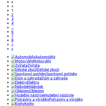
«
<
1
2
3
4
...
6
7
8
>
»
Automobily
Motocykly
Zvířata
Dětské zboží
Sportovní potřeby
Dům a zahrada
Elektro
Nábytek
Oblečení
Hudební nástroje
Potraviny a výrobky
Knihy