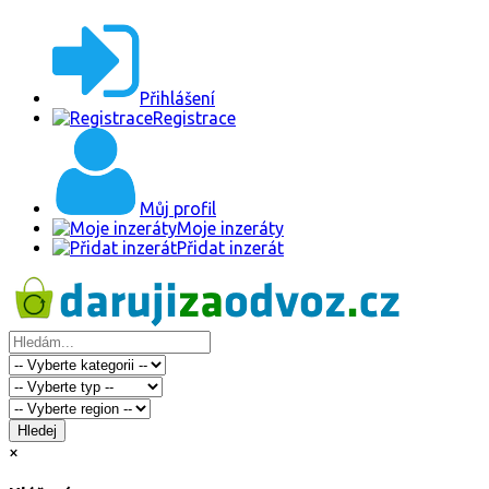
Přihlášení
Registrace
Můj profil
Moje inzeráty
Přidat inzerát
Hledej
×