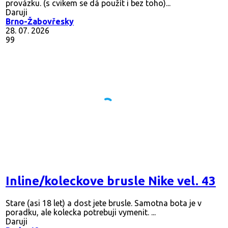
provázku. (s cvikem se dá použít i bez toho)...
Daruji
Brno-Žabovřesky
28. 07. 2026
99
Inline/koleckove brusle Nike vel. 43
Stare (asi 18 let) a dost jete brusle. Samotna bota je v
poradku, ale kolecka potrebuji vymenit. ...
Daruji