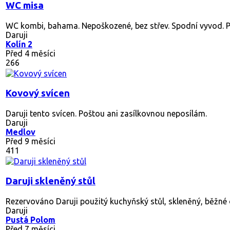
WC misa
WC kombi, bahama. Nepoškozené, bez střev. Spodní vyvod. Po
Daruji
Kolín 2
Před 4 měsíci
266
Kovový svícen
Daruji tento svícen. Poštou ani zasílkovnou neposílám.
Daruji
Medlov
Před 9 měsíci
411
Daruji skleněný stůl
Rezervováno
Daruji použitý kuchyňský stůl, skleněný, běžné 
Daruji
Pustá Polom
Před 7 měsíci