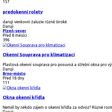
157
predokenni rolety
daruji venkovni žaluzie různě široké
Daruji
Plzeň-sever
Před 8 měsíci
396
Okenní Souprava pro klimatizaci
Plastová okenní souprava pro posuvná a střešní okna pro vý
Daruji
Brno-město
Před 18 dny
111
Okna okenní křídla
Neměl by někdo zájem o okenní křídla za odvoz? Různé rozměr
Daruji