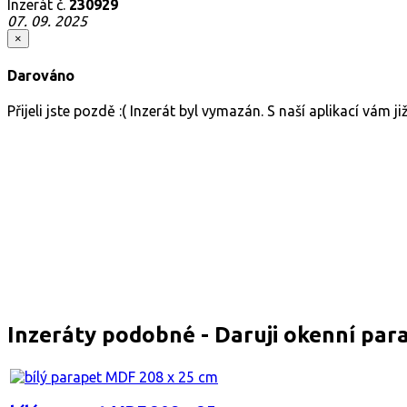
Inzerát č.
230929
07. 09. 2025
×
Darováno
Přijeli jste pozdě :( Inzerát byl vymazán. S naší aplikací vám 
Inzeráty podobné - Daruji okenní par