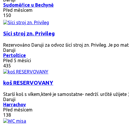
Sudoměřice u Bechyně
Před měsícem
150
Síci stroj zn. Privileg
Rezervováno
Daruji za odvoz šicí stroj zn. Privileg. Je po ma
Daruji
Pertoltice
Před 5 měsíci
435
koš RESERVOVANY
Starší koš s víkem,které je samostatne- nedrží. určitě užijete 
Daruji
Harrachov
Před měsícem
138