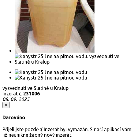
vyzvednutí ve Slatině u Kralup
Inzerát č.
231006
08. 09. 2025
×
Darováno
Přijeli jste pozdě :( Inzerát byl vymazán. S naší aplikací vám
již neunikne žádný nový inzerát.