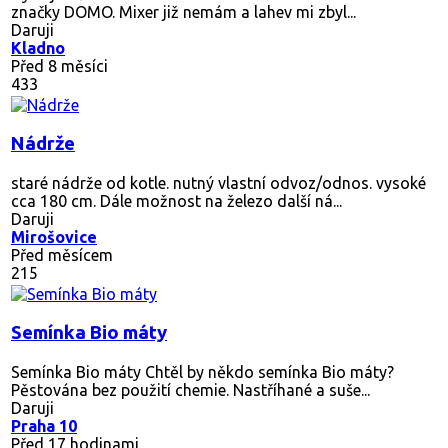
značky DOMO. Mixer již nemám a lahev mi zbyl...
Daruji
Kladno
Před 8 měsíci
433
Nádrže
staré nádrže od kotle. nutný vlastní odvoz/odnos. vysoké
cca 180 cm. Dále možnost na železo další ná...
Daruji
Mirošovice
Před měsícem
215
Semínka Bio máty
Semínka Bio máty Chtěl by někdo semínka Bio máty?
Pěstována bez použití chemie. Nastříhané a suše...
Daruji
Praha 10
Před 17 hodinami