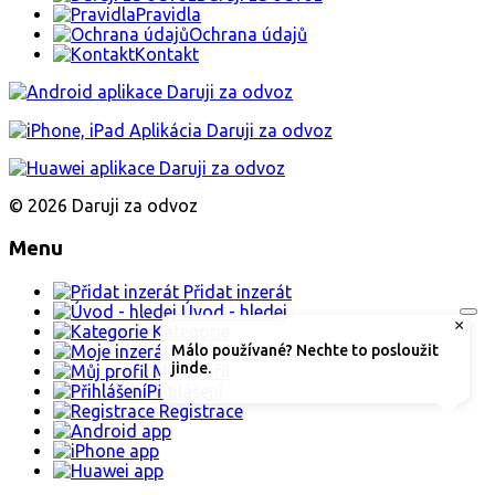
Pravidla
Ochrana údajů
Kontakt
© 2026 Daruji za odvoz
Menu
Přidat inzerát
Úvod - hledej
×
Kategorie
Moje inzeráty
Málo používané? Nechte to posloužit
jinde.
Můj profil
Přihlášení
Registrace