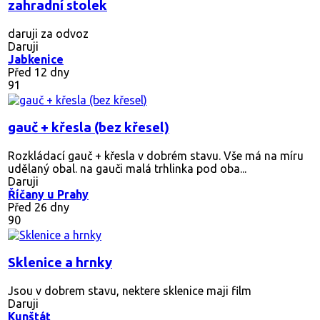
zahradní stolek
daruji za odvoz
Daruji
Jabkenice
Před 12 dny
91
gauč + křesla (bez křesel)
Rozkládací gauč + křesla v dobrém stavu. Vše má na míru
udělaný obal. na gauči malá trhlinka pod oba...
Daruji
Říčany u Prahy
Před 26 dny
90
Sklenice a hrnky
Jsou v dobrem stavu, nektere sklenice maji film
Daruji
Kunštát