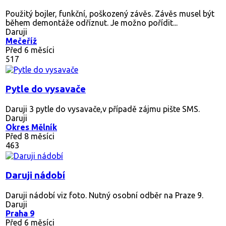
Použitý bojler, funkční, poškozený závěs. Závěs musel být
během demontáže odříznut. Je možno pořídit...
Daruji
Mečeříž
Před 6 měsíci
517
Pytle do vysavače
Daruji 3 pytle do vysavače,v případě zájmu pište SMS.
Daruji
Okres Mělník
Před 8 měsíci
463
Daruji nádobí
Daruji nádobí viz foto. Nutný osobní odběr na Praze 9.
Daruji
Praha 9
Před 6 měsíci