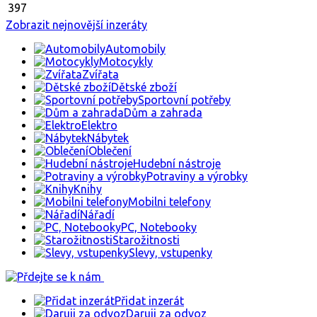
397
Zobrazit nejnovější inzeráty
Automobily
Motocykly
Zvířata
Dětské zboží
Sportovní potřeby
Dům a zahrada
Elektro
Nábytek
Oblečení
Hudební nástroje
Potraviny a výrobky
Knihy
Mobilni telefony
Nářadí
PC, Notebooky
Starožitnosti
Slevy, vstupenky
Přidat inzerát
Daruji za odvoz