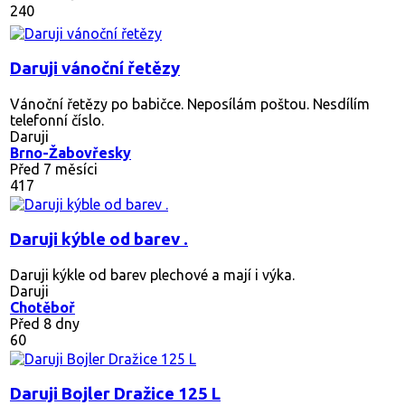
240
Daruji vánoční řetězy
Vánoční řetězy po babičce. Neposílám poštou. Nesdílím
telefonní číslo.
Daruji
Brno-Žabovřesky
Před 7 měsíci
417
Daruji kýble od barev .
Daruji kýkle od barev plechové a mají i výka.
Daruji
Chotěboř
Před 8 dny
60
Daruji Bojler Dražice 125 L