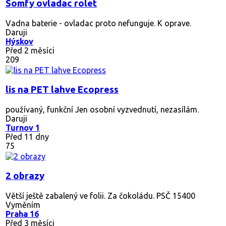
Somfy ovladac rolet
Vadna baterie - ovladac proto nefunguje. K oprave.
Daruji
Hýskov
Před 2 měsíci
209
lis na PET lahve Ecopress
používaný, funkční Jen osobní vyzvednutí, nezasílám.
Daruji
Turnov 1
Před 11 dny
75
2 obrazy
Větší ještě zabalený ve folii. Za čokoládu. PSČ 15400
Vyměním
Praha 16
Před 3 měsíci