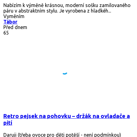
Nabízím k výměně krásnou, moderní sošku zamilovaného
páru v abstraktním stylu. Je vyrobena z hladkéh...
Vyměním
Tábor
Před dnem
65
Retro pejsek na pohovku – držák na ovladače a
pití
Daruji (třeba ovoce pro děti potěší - není podmínkou)