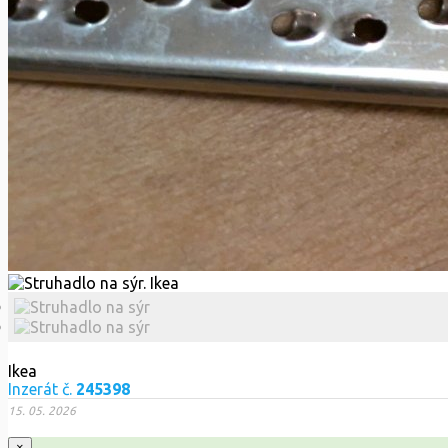
Ikea
Inzerát č.
245398
15. 05. 2026
×