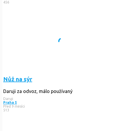
456
Nůž na sýr
Daruji za odvoz, málo používaný
Daruji
Praha 5
Před 9 měsíci
513