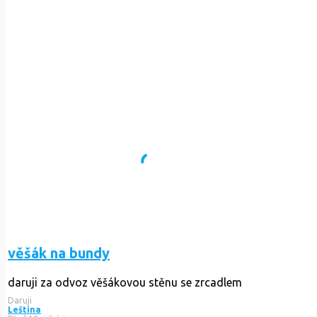
věšák na bundy
daruji za odvoz věšákovou stěnu se zrcadlem
Daruji
Leština