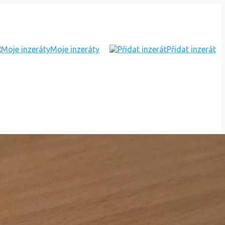
Moje inzeráty
Přidat inzerát