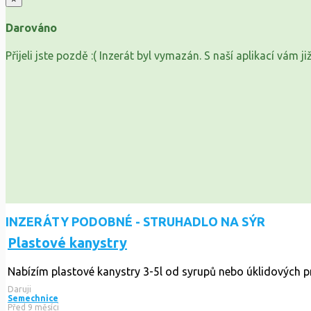
Darováno
Přijeli jste pozdě :( Inzerát byl vymazán. S naší aplikací vám 
INZERÁTY PODOBNÉ - STRUHADLO NA SÝR
Plastové kanystry
Nabízím plastové kanystry 3-5l od syrupů nebo úklidových 
Daruji
Semechnice
Před 9 měsíci