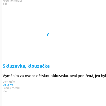
Před 10 měsíci
645
Skluzavka, klouzačka
Vyměním za ovoce dětskou skluzavku. není poničená, jen byla
Vyměním
Dolany
Před 6 měsíci
557