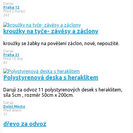
Daruji
Praha 12
Před 2 měsíci
262
kroužky na tyče- závěsy a záclony
kroužky se žabky na pověšení záclon, nové, nepoužité.
Daruji
Praha 21
Před 10 dny
82
Polystyrenová deska s heraklitem
Daruji za odvoz 11 polystyrenových desek s heraklitem,
síla 5cm , rozměr 50cm x 200cm.
Daruji
Dolní Město
Před dnem
51
dřevo za odvoz