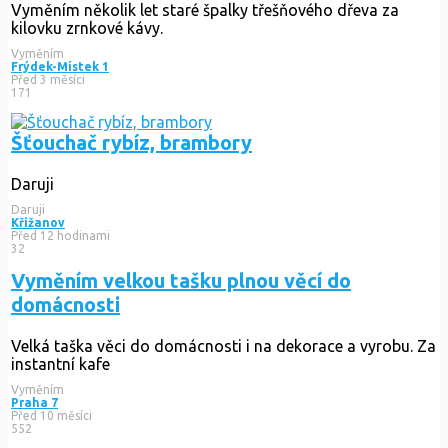
Vyměním několik let staré špalky třešňového dřeva za
kilovku zrnkové kávy.
Vyměním
Frýdek-Místek 1
Před 3 měsíci
171
Šťouchač rybíz, brambory
Daruji
Daruji
Křižanov
Před 12 hodinami
32
Vyměním velkou tašku plnou věcí do
domácnosti
Velká taška věci do domácnosti i na dekorace a vyrobu. Za
instantní kafe
Vyměním
Praha 7
Před 10 měsíci
552