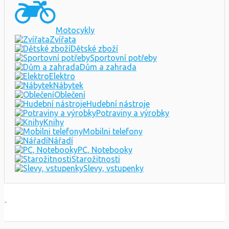
Motocykly
Zvířata
Dětské zboží
Sportovní potřeby
Dům a zahrada
Elektro
Nábytek
Oblečení
Hudební nástroje
Potraviny a výrobky
Knihy
Mobilni telefony
Nářadí
PC, Notebooky
Starožitnosti
Slevy, vstupenky