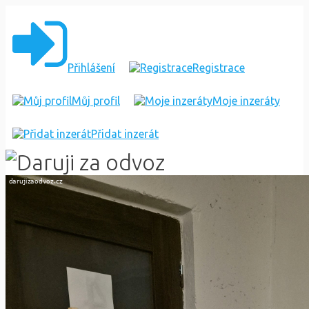
DARUJI
PARAVAN
Přihlášení
Registrace
Můj profil
Moje inzeráty
Přidat inzerát