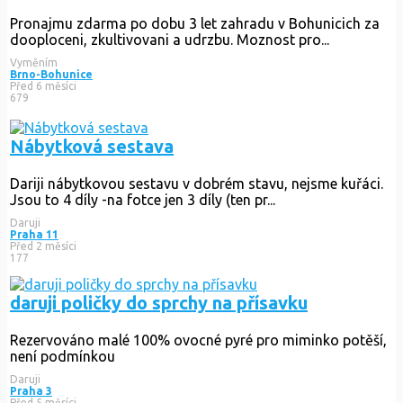
Pronajmu zdarma po dobu 3 let zahradu v Bohunicich za
dooploceni, zkultivovani a udrzbu. Moznost pro...
Vyměním
Brno-Bohunice
Před 6 měsíci
679
Nábytková sestava
Dariji nábytkovou sestavu v dobrém stavu, nejsme kuřáci.
Jsou to 4 díly -na fotce jen 3 díly (ten pr...
Daruji
Praha 11
Před 2 měsíci
177
daruji poličky do sprchy na přísavku
Rezervováno
malé 100% ovocné pyré pro miminko potěší,
není podmínkou
Daruji
Praha 3
Před 5 měsíci