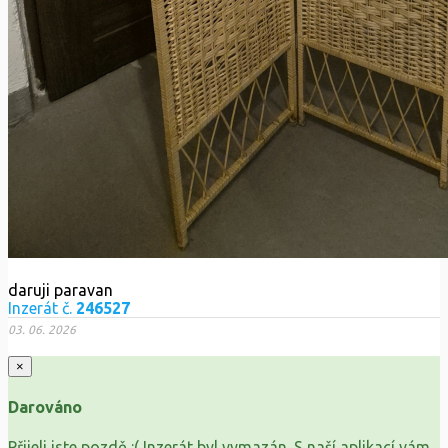
daruji paravan
Inzerát č.
246527
03. 06. 2026
×
Darováno
Přijeli jste pozdě :( Inzerát byl vymazán. S naší aplikací vám