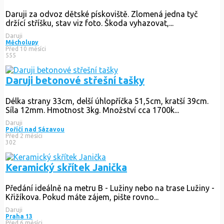
Daruji za odvoz dětské pískoviště. Zlomená jedna tyč
držící stříšku, stav viz foto. Škoda vyhazovat,...
Daruji
Měcholupy
Před 10 měsíci
555
Daruji betonové střešní tašky
Délka strany 33cm, delší úhlopříčka 51,5cm, kratší 39cm.
Síla 12mm. Hmotnost 3kg. Množství cca 1700k...
Daruji
Poříčí nad Sázavou
Před 2 měsíci
302
Keramický skřítek Janička
Předání ideálně na metru B - Lužiny nebo na trase Lužiny -
Křižíkova. Pokud máte zájem, pište rovno...
Daruji
Praha 13
Před 6 měsíci