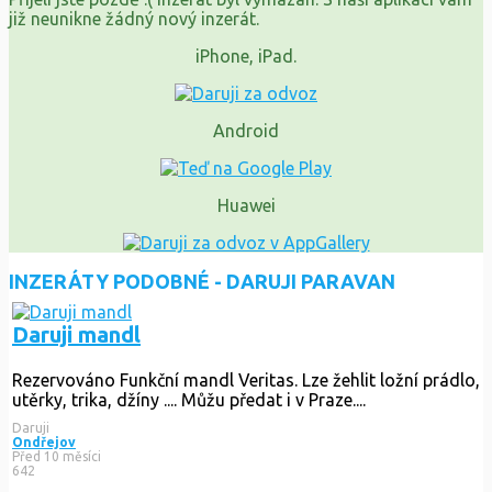
již neunikne žádný nový inzerát.
iPhone, iPad.
Android
Huawei
INZERÁTY PODOBNÉ - DARUJI PARAVAN
Daruji mandl
Rezervováno
Funkční mandl Veritas. Lze žehlit ložní prádlo,
utěrky, trika, džíny .... Můžu předat i v Praze....
Daruji
Ondřejov
Před 10 měsíci
642