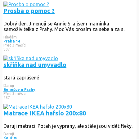
Prosba o pomoc ?
Dobrý den. Jmenuji se Annie S. a jsem maminka
samoživitelka z Prahy. Moc Vás prosím za sebe a za s...
Hledám
Praha 14
Před 3 měsíci
807
skříňka nad umyvadlo
stará zaprášené
Daruji
Benešov u Prahy
Před 3 měsíci
287
Matrace IKEA hafslo 200x80
Daruji matraci. Potah je vyprany, ale stále jsou vidět fleky.
Daruji
Kouřim