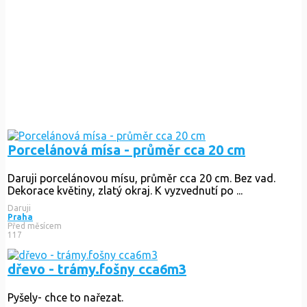
Porcelánová mísa - průměr cca 20 cm
Daruji porcelánovou mísu, průměr cca 20 cm. Bez vad.
Dekorace květiny, zlatý okraj. K vyzvednutí po ...
Daruji
Praha
Před měsícem
117
dřevo - trámy.fošny cca6m3
Pyšely- chce to nařezat.