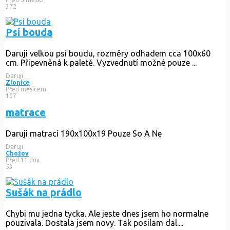
372
Psí bouda
Daruji velkou psí boudu, rozměry odhadem cca 100x60
cm. Připevněná k paletě. Vyzvednutí možné pouze ...
Daruji
Zlonice
Před měsícem
107
matrace
Daruji matrací 190x100x19 Pouze So A Ne
Daruji
Chožov
Před 11 dny
53
Sušák na prádlo
Chybi mu jedna tycka. Ale jeste dnes jsem ho normalne
pouzivala. Dostala jsem novy. Tak posilam dal....