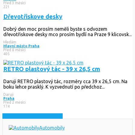
Před 3 měsíci
221
Dřevotřiskove desky
Dobrý den moc prosím neměli byste s odvozem
dřevotřiskove desky mco prosím bydlí na Praze 9 klicovsk...
Hledám
Hlavní město Praha
Před 8 měsíci
405
RETRO plastový tác - 39 x 26,5 cm
Daruji RETRO plastový tác, rozměry cca 39 x 26,5 cm. Na
boku lehce prasklý. K vyzvednutí po předchoz...
Daruji
Praha
Před 2 měsíci
174
Zobrazit nejnovější inzeráty
Automobily