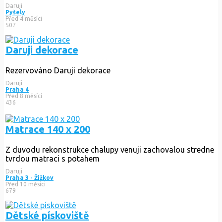
Daruji
Pyšely
Před 4 měsíci
507
Daruji dekorace
Rezervováno
Daruji dekorace
Daruji
Praha 4
Před 8 měsíci
436
Matrace 140 x 200
Z duvodu rekonstrukce chalupy venuji zachovalou stredne
tvrdou matraci s potahem
Daruji
Praha 3 - Žižkov
Před 10 měsíci
679
Dětské pískoviště