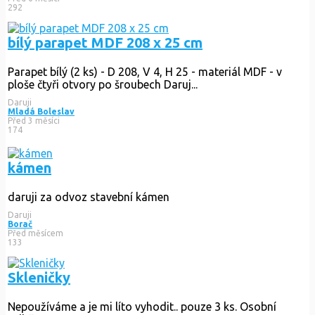
292
bílý parapet MDF 208 x 25 cm
Parapet bílý (2 ks) - D 208, V 4, H 25 - materiál MDF - v
ploše čtyři otvory po šroubech Daruj...
Daruji
Mladá Boleslav
Před 3 měsíci
174
kámen
daruji za odvoz stavební kámen
Daruji
Borač
Před měsícem
133
Skleničky
Nepoužíváme a je mi líto vyhodit.. pouze 3 ks. Osobní