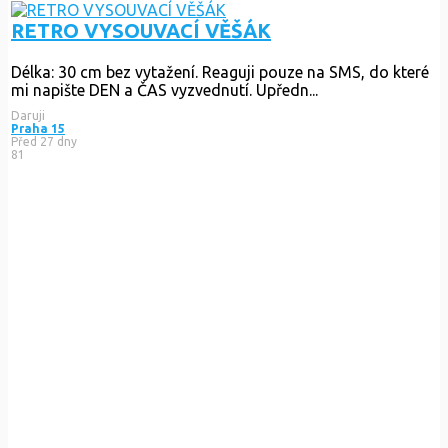
RETRO VYSOUVACÍ VĚŠÁK
Délka: 30 cm bez vytažení. Reaguji pouze na SMS, do které
mi napište DEN a ČAS vyzvednutí. Upředn...
Daruji
Praha 15
Před 27 dny
81