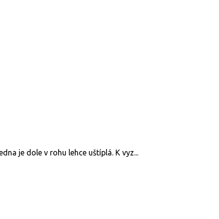
na je dole v rohu lehce uštíplá. K vyz...