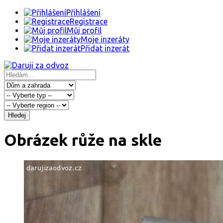
Přihlášení
Registrace
Můj profil
Moje inzeráty
Přidat inzerát
Hledej
Obrázek růže na skle