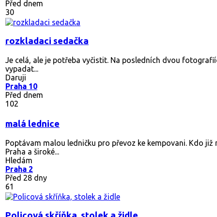
Před dnem
30
rozkladaci sedačka
Je celá, ale je potřeba vyčistit. Na posledních dvou fotografi
vypadat...
Daruji
Praha 10
Před dnem
102
malá lednice
Poptávam malou ledničku pro převoz ke kempovani. Kdo již n
Praha a široké...
Hledám
Praha 2
Před 28 dny
61
Policová skříňka, stolek a židle