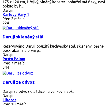
175 x 120 cm, Hřejivý, vlněný koberec, bohužel má fleky, nev
pokud by h...
Daruji
Karlovy Vary 1
Před 2 měsíci
224
Daruji skleněný stůl
Rezervováno
Daruji použitý kuchyňský stůl, skleněný, běžné
poškrábání na první p...
Daruji
Pustá Polom
Před 7 měsíci
544
Daruji za odvoz
Daruji za odvoz dlaždice na venkovní sokl.
Daruji
Liberec
Před 10 měsíci