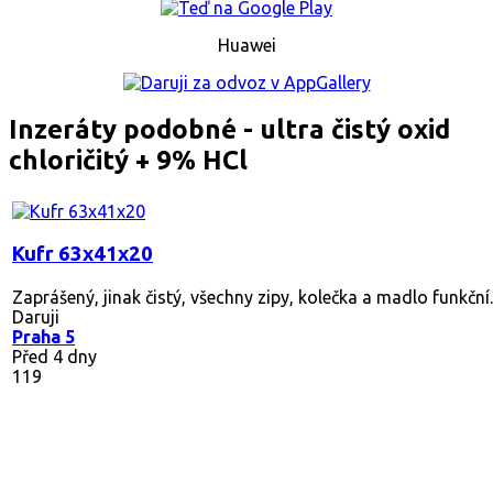
Huawei
Inzeráty podobné - ultra čistý oxid
chloričitý + 9% HCl
Kufr 63x41x20
Zaprášený, jinak čistý, všechny zipy, kolečka a madlo funkční.
Daruji
Praha 5
Před 4 dny
119