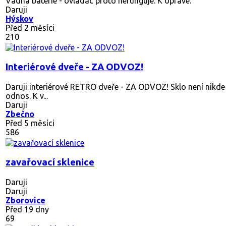
Vadna baterie - ovladac proto nefunguje. K oprave.
Daruji
Hýskov
Před 2 měsíci
210
Interiérové dveře - ZA ODVOZ!
Daruji interiérové RETRO dveře - ZA ODVOZ! Sklo není nikde
odnos. K v...
Daruji
Zbečno
Před 5 měsíci
586
zavařovací sklenice
Daruji
Daruji
Zborovice
Před 19 dny
69