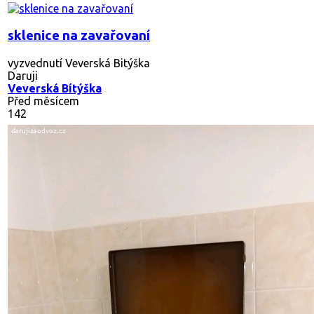
sklenice na zavařovaní
vyzvednutí Veverská Bitýška
Daruji
Veverská Bítýška
Před měsícem
142