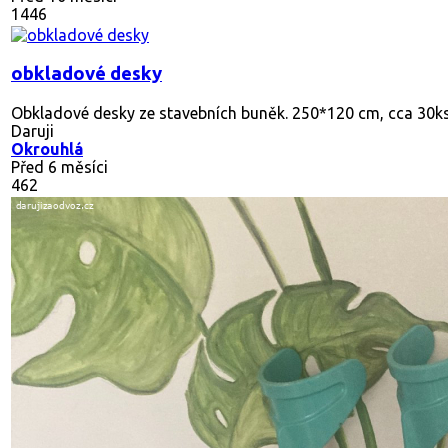
1446
obkladové desky
Obkladové desky ze stavebních buněk. 250*120 cm, cca 30k
Daruji
Okrouhlá
Před 6 měsíci
462