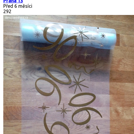
Praha 13
Před 6 měsíci
292