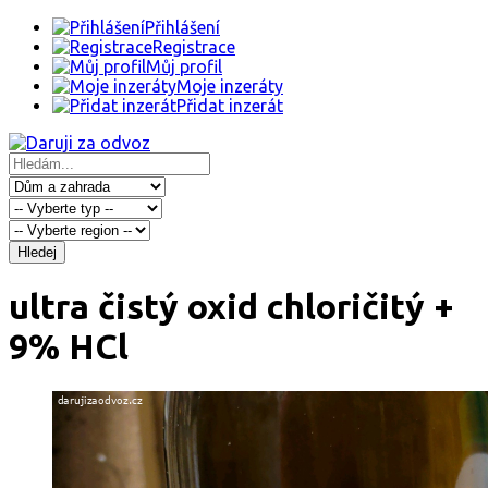
Přihlášení
Registrace
Můj profil
Moje inzeráty
Přidat inzerát
Hledej
ultra čistý oxid chloričitý +
9% HCl