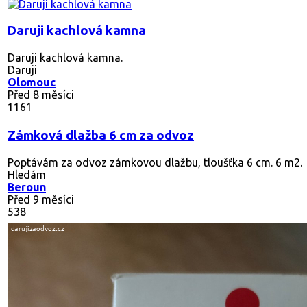
Daruji kachlová kamna
Daruji kachlová kamna.
Daruji
Olomouc
Před 8 měsíci
1161
Zámková dlažba 6 cm za odvoz
Poptávám za odvoz zámkovou dlažbu, tloušťka 6 cm. 6 m2.
Hledám
Beroun
Před 9 měsíci
538