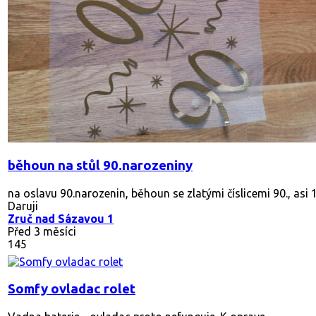
běhoun na stůl 90.narozeniny
na oslavu 90.narozenin, běhoun se zlatými číslicemi 90., asi
Daruji
Zruč nad Sázavou 1
Před 3 měsíci
145
Somfy ovladac rolet