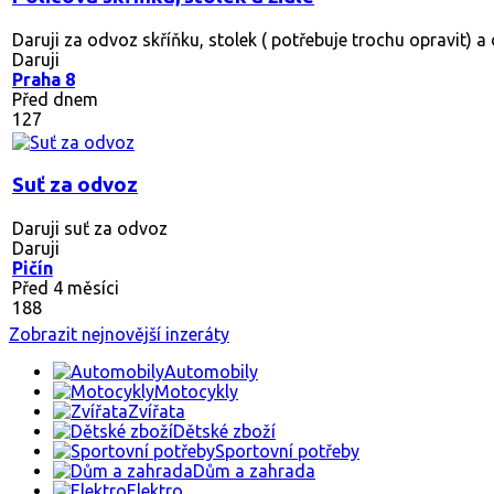
Daruji za odvoz skříňku, stolek ( potřebuje trochu opravit) a 
Daruji
Praha 8
Před dnem
127
Suť za odvoz
Daruji suť za odvoz
Daruji
Pičín
Před 4 měsíci
188
Zobrazit nejnovější inzeráty
Automobily
Motocykly
Zvířata
Dětské zboží
Sportovní potřeby
Dům a zahrada
Elektro