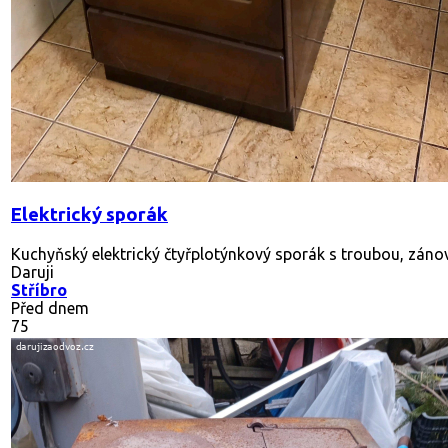
Elektrický sporák
Kuchyňský elektrický čtyřplotýnkový sporák s troubou, záno
Daruji
Stříbro
Před dnem
75