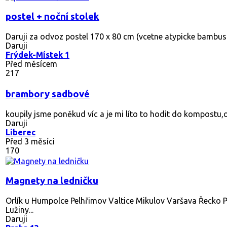
postel + noční stolek
Daruji za odvoz postel 170 x 80 cm (vcetne atypicke bambu
Daruji
Frýdek-Místek 1
Před měsícem
217
brambory sadbové
koupily jsme poněkud víc a je mi líto to hodit do kompostu,
Daruji
Liberec
Před 3 měsíci
170
Magnety na ledničku
Orlík u Humpolce Pelhřimov Valtice Mikulov Varšava Řecko P
Lužiny...
Daruji