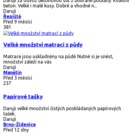
Daruji za odvoz betonovou sut z bourané podlahy. Kvalitní
beton. Velké i malé kusy. Dobré a vhodné n...
Daruji
Řepiště
Před 9 měsíci
381
Velké množství matrací z půdy
Matrace jsou uskladněny na půdě Nutné si je snést,
množství záleží na vás
Daruji
Manětín
Před 3 měsíci
237
Papírové tašky
Daruji velké množství čistých poskládaných papírových
tašek.
Daruji
Brno-Židenice
Před 12 dny