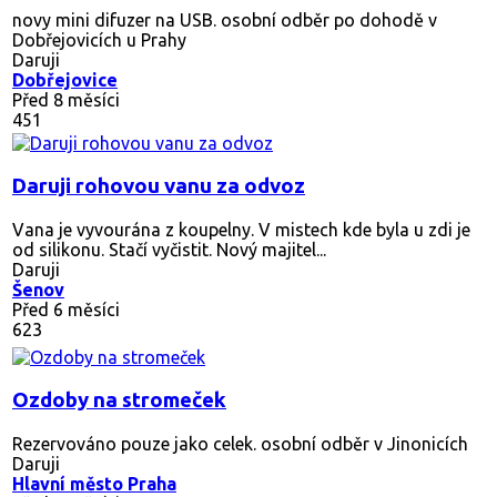
novy mini difuzer na USB. osobní odběr po dohodě v
Dobřejovicích u Prahy
Daruji
Dobřejovice
Před 8 měsíci
451
Daruji rohovou vanu za odvoz
Vana je vyvourána z koupelny. V mistech kde byla u zdi je
od silikonu. Stačí vyčistit. Nový majitel...
Daruji
Šenov
Před 6 měsíci
623
Ozdoby na stromeček
Rezervováno
pouze jako celek. osobní odběr v Jinonicích
Daruji
Hlavní město Praha