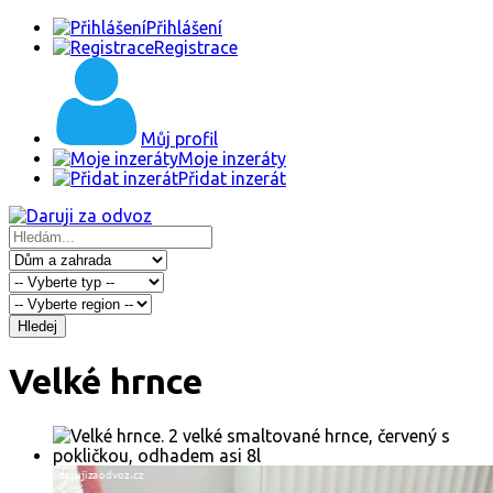
Přihlášení
Registrace
Můj profil
Moje inzeráty
Přidat inzerát
Hledej
Velké hrnce