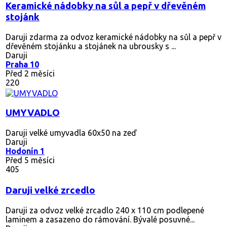
Keramické nádobky na sůl a pepř v dřevěném
stojánk
Daruji zdarma za odvoz keramické nádobky na sůl a pepř v
dřevěném stojánku a stojánek na ubrousky s ...
Daruji
Praha 10
Před 2 měsíci
220
UMYVADLO
Daruji velké umyvadla 60x50 na zeď
Daruji
Hodonín 1
Před 5 měsíci
405
Daruji velké zrcedlo
Daruji za odvoz velké zrcadlo 240 x 110 cm podlepené
laminem a zasazeno do rámování. Bývalé posuvné...