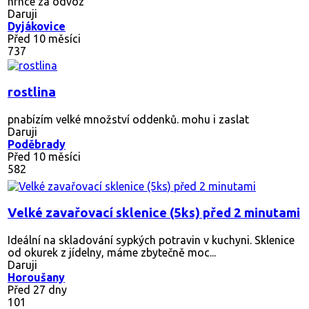
hrnce za odvoz
Daruji
Dyjákovice
Před 10 měsíci
737
rostlina
pnabízím velké množství oddenků. mohu i zaslat
Daruji
Poděbrady
Před 10 měsíci
582
Velké zavařovací sklenice (5ks) před 2 minutami
Ideální na skladování sypkých potravin v kuchyni. Sklenice
od okurek z jídelny, máme zbytečně moc...
Daruji
Horoušany
Před 27 dny
101