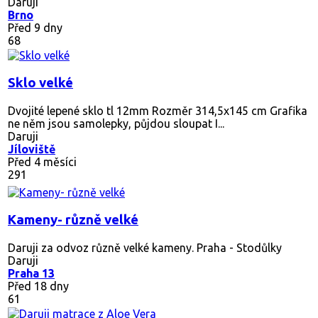
Daruji
Brno
Před 9 dny
68
Sklo velké
Dvojité lepené sklo tl 12mm Rozměr 314,5x145 cm Grafika
ne něm jsou samolepky, půjdou sloupat I...
Daruji
Jíloviště
Před 4 měsíci
291
Kameny- různě velké
Daruji za odvoz různě velké kameny. Praha - Stodůlky
Daruji
Praha 13
Před 18 dny
61