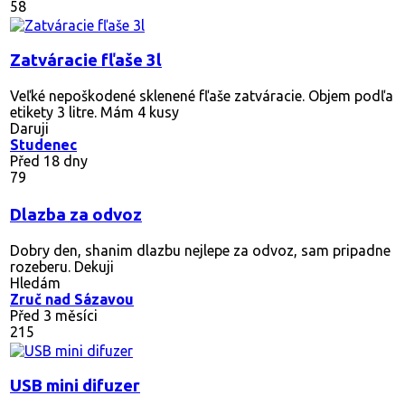
58
Zatváracie fľaše 3l
Veľké nepoškodené sklenené fľaše zatváracie. Objem podľa
etikety 3 litre. Mám 4 kusy
Daruji
Studenec
Před 18 dny
79
Dlazba za odvoz
Dobry den, shanim dlazbu nejlepe za odvoz, sam pripadne
rozeberu. Dekuji
Hledám
Zruč nad Sázavou
Před 3 měsíci
215
USB mini difuzer