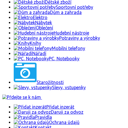
Dětské zboží
Sportovní potřeby
Dům a zahrada
Elektro
Nábytek
Oblečení
Hudební nástroje
Potraviny a výrobky
Knihy
Mobilni telefony
Nářadí
PC, Notebooky
Starožitnosti
Slevy, vstupenky
Přidat inzerát
Daruji za odvoz
Pravidla
Ochrana údajů
Kontakt