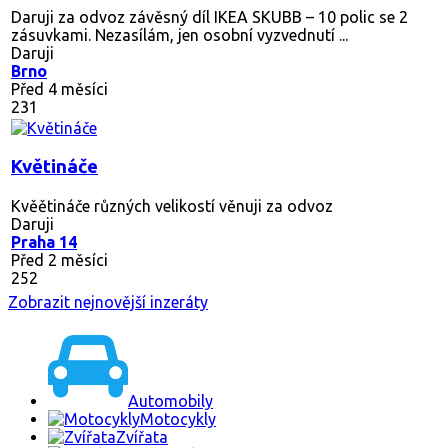
Daruji za odvoz závěsný díl IKEA SKUBB – 10 polic se 2
zásuvkami. Nezasílám, jen osobní vyzvednutí ...
Daruji
Brno
Před 4 měsíci
231
Květináče
Kvěětináče různých velikostí věnuji za odvoz
Daruji
Praha 14
Před 2 měsíci
252
Zobrazit nejnovější inzeráty
Automobily
Motocykly
Zvířata