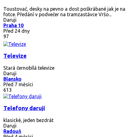
Toustovač, desky na pevno a dost poškrábané jak je na
fotce. Předání v podvečer na tramzastávce Vršo...
Daruji
Praha 10
Před 24 dny
97
Televize
Stará černobílá televize
Daruji
Blansko
Před 7 měsíci
613
Telefony daruji
klasické, jeden bezdrát
Daruji
Radouň
Před 4 měsíci