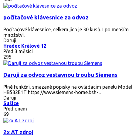
počítačové klávesnice za odvoz
Počítačové klávesnice, celkem jich je 30 kusů. I po menším
množství.
Daruji
Hradec Králové 12
Před 3 měsíci
295
Daruji za odvoz vestavnou troubu Siemens
Plně funkční, smazané popisky na ovládacím panelu Model
HB532E1T https://www.siemens-home.bsh-...
Daruji
Sušice
Před dnem
69
2x AT zdroj