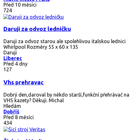
Před 10 měsíci
724
Daruji za odvoz ledničku
Daruji za odvoz starou ale spolehlivou italskou lednici
Whirlpool Rozměry 55 x 60 x 135
Daruji
Liberec
Před 4 dny
127
Vhs prehravac
Dobrý den,daroval by někdo starší,funkční přehrávač na
VHS kazety? Děkuji. Michal
Hledám
Dobříš
Před 8 měsíci
434