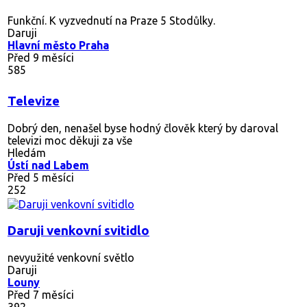
Funkční. K vyzvednutí na Praze 5 Stodůlky.
Daruji
Hlavní město Praha
Před 9 měsíci
585
Televize
Dobrý den, nenašel byse hodný člověk který by daroval
televizi moc děkuji za vše
Hledám
Ústí nad Labem
Před 5 měsíci
252
Daruji venkovní svitidlo
nevyužité venkovní světlo
Daruji
Louny
Před 7 měsíci
392