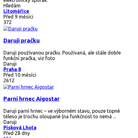
Hledám
Litoměřice
Před 9 měsíci
372
Daruji pračku
Daruji používanou pračku. Používaná, ale stále dobře
funkční pračka, viz foto
Daruji
Praha 8
Před 10 měsíci
2612
Parní hrnec Aigostar
Daruji parní hrnec – ve výborném stavu, pouze topné
těleso je trochu oloupané (na funkčnost to nemá ...
Daruji
Písková Lhota
Před 28 dny