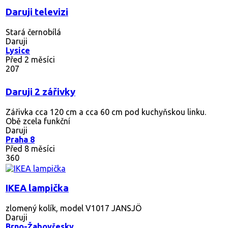
Daruji televizi
Stará černobílá
Daruji
Lysice
Před 2 měsíci
207
Daruji 2 zářivky
Zářivka cca 120 cm a cca 60 cm pod kuchyňskou linku.
Obě zcela funkční
Daruji
Praha 8
Před 8 měsíci
360
IKEA lampička
zlomený kolík, model V1017 JANSJÖ
Daruji
Brno-Žabovřesky