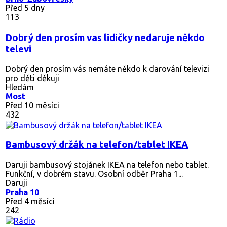
Před 5 dny
113
Dobrý den prosím vas lidičky nedaruje někdo
televi
Dobrý den prosím vás nemáte někdo k darování televizi
pro děti děkuji
Hledám
Most
Před 10 měsíci
432
Bambusový držák na telefon/tablet IKEA
Daruji bambusový stojánek IKEA na telefon nebo tablet.
Funkční, v dobrém stavu. Osobní odběr Praha 1...
Daruji
Praha 10
Před 4 měsíci
242