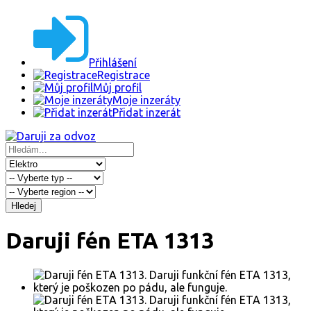
Přihlášení
Registrace
Můj profil
Moje inzeráty
Přidat inzerát
Hledej
Daruji fén ETA 1313