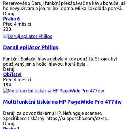
Rezervováno
Daruji funkční překápávač na kávu bohužel už
ho nevyužívám a jen mi leží doma. Milka čokoláda potěší...
Daruji
Praha 6
Před 4 měsíci
230
Daruji epilátor Philips
Funkční. Epilační hlava nebyla nikdy použitá. Strojek byl
používaný jen s holící hlavou, která byla ...
Daruji
Obříství
Před 4 měsíci
194
Multifunkční tiskárna HP PageWide Pro 477dw
Daruji za odvoz tiskárnu HP. Nefunguje scanner.
Specifikace tiskárny: https://support.hp.com/cz-cs...
Daruji
Praha 1