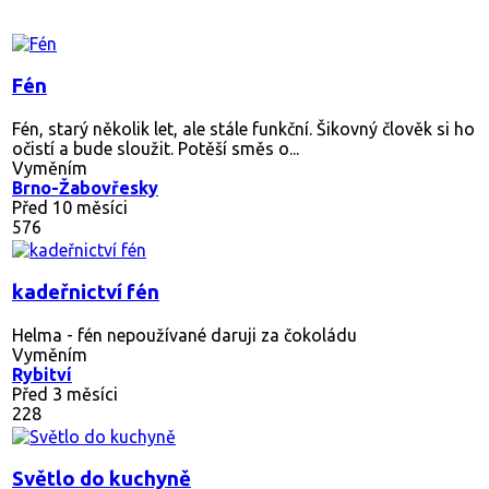
Fén
Fén, starý několik let, ale stále funkční. Šikovný člověk si ho
očistí a bude sloužit. Potěší směs o...
Vyměním
Brno-Žabovřesky
Před 10 měsíci
576
kadeřnictví fén
Helma - fén nepoužívané daruji za čokoládu
Vyměním
Rybitví
Před 3 měsíci
228
Světlo do kuchyně