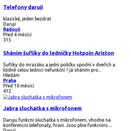
Telefony daruji
klasické, jeden bezdrát
Daruji
Radouň
Před 4 měsíci
315
Sháním šuflíky do ledničky Hotpoin Ariston
Šuflíky do mrazáku a jedni poličku spodní v dveřích a
klidně celou lednici nefunkční ? já sháním pro...
Hledám
Praha
Před 10 měsíci
412
Jabra sluchatka s mikrofonem
Daruju funkcni sluchatka s mikrofonem, vhodne na
konferencni telefonaty, hrani. Jsou plne funkcnins ...
Daruji