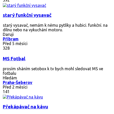
starý funkční vysavač
starý vysavač, nemám k němu pytlíky a hubici. funkční. na
dílnu nebo na vykuchání motoru.
Daruji
Příbram
Před 5 měsíci
328
MS Fotbal
prosím sháním setobox k tv bych mohl sledovat MS ve
fotbalu
Hledám
Praha-Šeberov
Před 2 měsíci
141
Překápávač na kávu