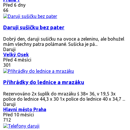
Před 6 dny
66
Daruji sušičku bez pater
Dobrý den, daruji sušičku na ovoce a zeleninu, ale bohužel
mám všechny patra polámané. Sušicka je pá...
Daruji
Velký Osek
Před 4 měsíci
301
Přihrádky do lednice a mrazáku
Rezervováno
2x šuplík do mrazáku š 38× 36, v 19,5 3x
police do lednice 44,3 x 30 1x police do lednice 40 x 34,7 ...
Daruji
Hlavní město Praha
Před 10 měsíci
712