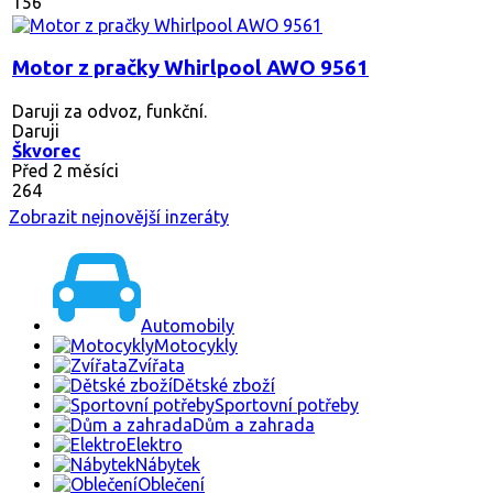
156
Motor z pračky Whirlpool AWO 9561
Daruji za odvoz, funkční.
Daruji
Škvorec
Před 2 měsíci
264
Zobrazit nejnovější inzeráty
Automobily
Motocykly
Zvířata
Dětské zboží
Sportovní potřeby
Dům a zahrada
Elektro
Nábytek
Oblečení