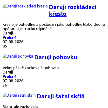
Daruji rozkládací
křeslo
Křeslo je pohodlné a poslouží i jako pohodlné lůžko. Jedno
opěradlo je trochu ušpiněné.
Daruji
Praha 4
07. 08. 2026
85
Daruji pohovku
Velmi pěkně zachovalá pohovka.
Daruji
Praha 4
07. 08. 2026
76
Daruji šatní skříň
Stará, ale zachovalá