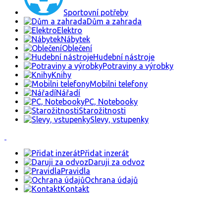
Sportovní potřeby
Dům a zahrada
Elektro
Nábytek
Oblečení
Hudební nástroje
Potraviny a výrobky
Knihy
Mobilni telefony
Nářadí
PC, Notebooky
Starožitnosti
Slevy, vstupenky
Přidat inzerát
Daruji za odvoz
Pravidla
Ochrana údajů
Kontakt