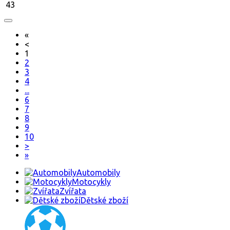
43
«
<
1
2
3
4
...
6
7
8
9
10
>
»
Automobily
Motocykly
Zvířata
Dětské zboží