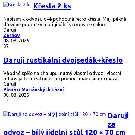
Křesla 2 ks
Nabízím k odvozu dvě pohodlná retro křesla. Mají pěkné
dřevěné područky a originální vzorované čalou...
Daruji
Žernov
08. 08. 2026
37
Daruji rustikální dvojsedák+křeslo
Vhodné spíše na chalupu, nutný vlastní odvoz i vlastní
odnos já bohužel nemohu pomoci mám nemocný zá...
Daruji
Planá u Mariánských Lázní
08. 08. 2026
13
Daruji
za
odvoz – bílý jídelní stůl 120 × 70 cm