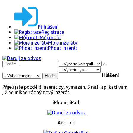
Přihlášení
Registrace
Můj profil
Moje inzeráty
Přidat inzerát
×
Hlášení
Hledej
Přijeli jste pozdě :( Inzerát byl vymazán. S naší aplikací vám
již neunikne žádný nový inzerát.
iPhone, iPad.
Android