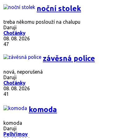
noční stolek
treba někomu poslouží na chalupu
Daruji
Choťánky
08. 08. 2026
47
závěsná police
nová, neporušená
Daruji
Choťánky
08. 08. 2026
41
komoda
komoda
Daruji
Pelhřimov