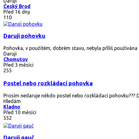
Daruji
Český Brod
Před 16 dny
110
Daruji pohovku
Pohovka, v použitém, dobrém stavu, nebyla příliš používána k 
Daruji
Chomutov
Před 3 měsíci
255
Postel nebo rozkládací pohovka
Prosím nedaruje někdo postel nebo rozkládací pohovku??? D
Hledám
Kladno
Před 10 měsíci
552
Daruji gauč