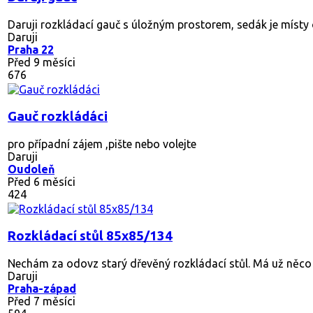
Daruji rozkládací gauč s úložným prostorem, sedák je místy 
Daruji
Praha 22
Před 9 měsíci
676
Gauč rozkládáci
pro případní zájem ,pište nebo volejte
Daruji
Oudoleň
Před 6 měsíci
424
Rozkládací stůl 85x85/134
Nechám za odovz starý dřevěný rozkládací stůl. Má už něco za
Daruji
Praha-západ
Před 7 měsíci