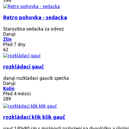
594
Retro pohovka - sedacka
Starozitna sedacka za odvoz
Daruji
Zlín
Před 7 dny
62
rozkládací gauč
daruji rozkladaci gaucik specha
Daruji
Kolín
Před 4 měsíci
289
rozkládací klik klik gauč
gauč 140x80 cm s možností rozložení na dvoulůžko a úložný