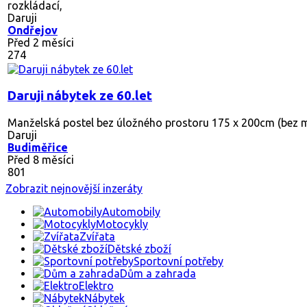
rozkládací,
Daruji
Ondřejov
Před 2 měsíci
274
Daruji nábytek ze 60.let
Manželská postel bez úložného prostoru 175 x 200cm (bez mat
Daruji
Budiměřice
Před 8 měsíci
801
Zobrazit nejnovější inzeráty
Automobily
Motocykly
Zvířata
Dětské zboží
Sportovní potřeby
Dům a zahrada
Elektro
Nábytek