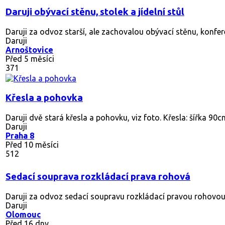
Daruji obývací stěnu, stolek a jídelní stůl
Daruji za odvoz starší, ale zachovalou obývací stěnu, konferenč
Daruji
Arnoštovice
Před 5 měsíci
371
Křesla a pohovka
Daruji dvě stará křesla a pohovku, viz foto. Křesla: šířka 90
Daruji
Praha 8
Před 10 měsíci
512
Sedací souprava rozkládací prava rohová
Daruji za odvoz sedací soupravu rozkládací pravou rohovou 
Daruji
Olomouc
Před 16 dny