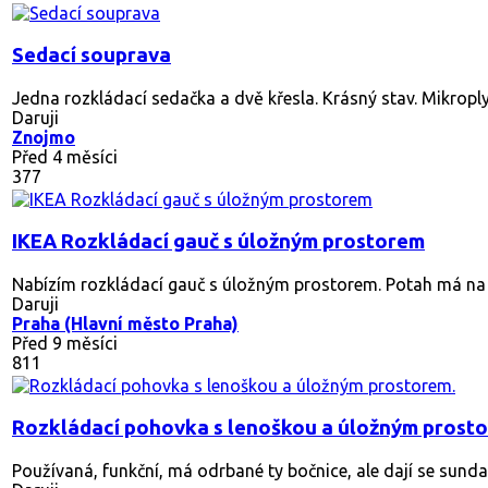
Sedací souprava
Jedna rozkládací sedačka a dvě křesla. Krásný stav. Mikropl
Daruji
Znojmo
Před 4 měsíci
377
IKEA Rozkládací gauč s úložným prostorem
Nabízím rozkládací gauč s úložným prostorem. Potah má na mí
Daruji
Praha (Hlavní město Praha)
Před 9 měsíci
811
Rozkládací pohovka s lenoškou a úložným prost
Používaná, funkční, má odrbané ty bočnice, ale dají se sundat