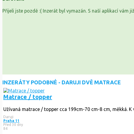
Přijeli jste pozdě :( Inzerát byl vymazán. S naší aplikací vám 
INZERÁTY PODOBNÉ - DARUJI DVĚ MATRACE
Matrace / topper
Užívaná matrace / topper cca 199cm-70 cm-8 cm, měkká. K vyu
Daruji
Praha 11
Před 30 dny
84