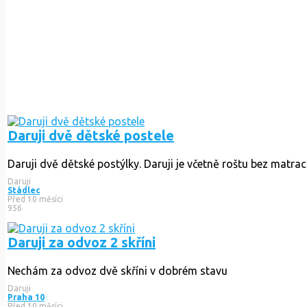
Daruji dvě dětské postele
Daruji dvě dětské postýlky. Daruji je včetně roštu bez matrac
Daruji
Stádlec
Před 10 měsíci
956
Daruji za odvoz 2 skříni
Nechám za odvoz dvě skříni v dobrém stavu
Daruji
Praha 10
Před 10 měsíci