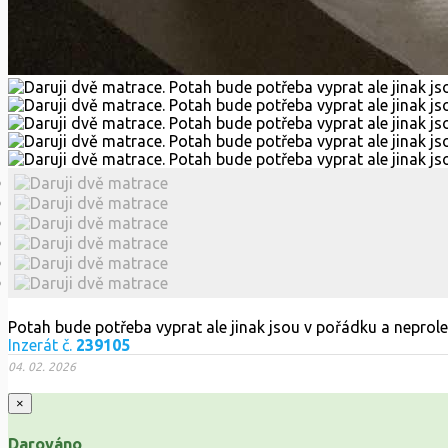
Potah bude potřeba vyprat ale jinak jsou v pořádku a neprol
Inzerát č.
239105
04. 02. 2026
×
Darováno