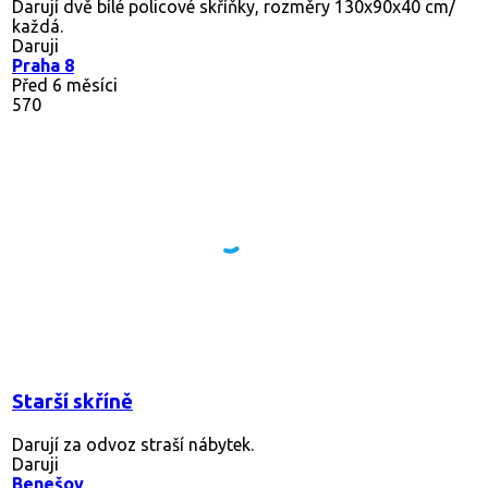
Darují dvě bílé policové skříňky, rozměry 130x90x40 cm/
každá.
Daruji
Praha 8
Před 6 měsíci
570
Starší skříně
Darují za odvoz straší nábytek.
Daruji
Benešov