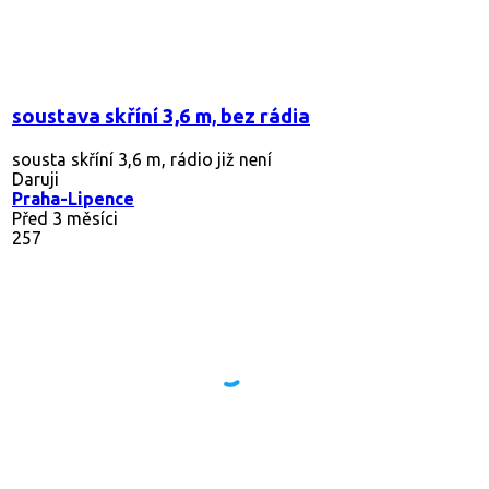
soustava skříní 3,6 m, bez rádia
sousta skříní 3,6 m, rádio již není
Daruji
Praha-Lipence
Před 3 měsíci
257