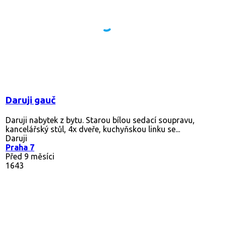
Daruji gauč
Daruji nabytek z bytu. Starou bílou sedací soupravu,
kancelářský stůl, 4x dveře, kuchyňskou linku se...
Daruji
Praha 7
Před 9 měsíci
1643