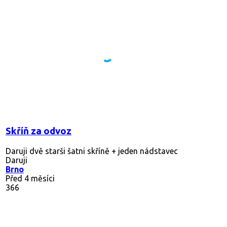
Skříň za odvoz
Daruji dvě starši šatni skříně + jeden nádstavec
Daruji
Brno
Před 4 měsíci
366