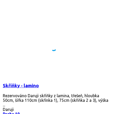
Skříňky - lamino
Rezervováno
Daruji skříňky z lamina, třešeň, hloubka
50cm, šířka 110cm (skřínka 1), 75cm (skříňka 2 a 3), výška
...
Daruji
Praha 10