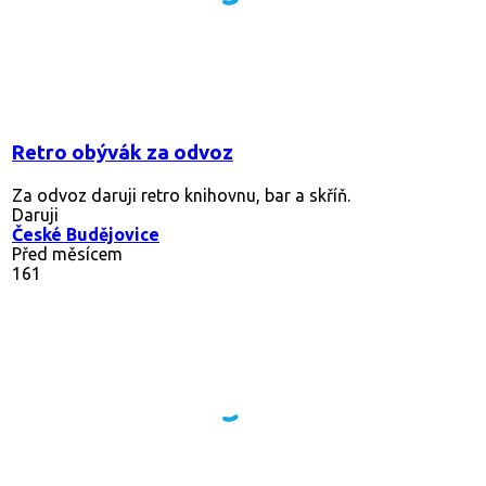
Retro obývák za odvoz
Za odvoz daruji retro knihovnu, bar a skříň.
Daruji
České Budějovice
Před měsícem
161