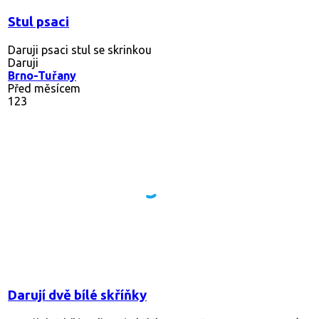
Stul psaci
Daruji psaci stul se skrinkou
Daruji
Brno-Tuřany
Před měsícem
123
Darují dvě bílé skříňky