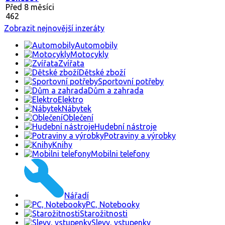
Před 8 měsíci
462
Zobrazit nejnovější inzeráty
Automobily
Motocykly
Zvířata
Dětské zboží
Sportovní potřeby
Dům a zahrada
Elektro
Nábytek
Oblečení
Hudební nástroje
Potraviny a výrobky
Knihy
Mobilni telefony
Nářadí
PC, Notebooky
Starožitnosti
Slevy, vstupenky