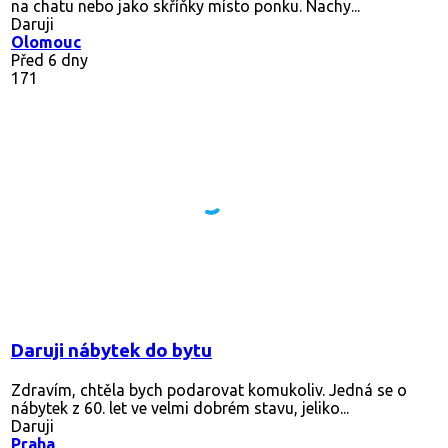
na chatu nebo jako skříňky místo ponku. Nachy...
Daruji
Olomouc
Před 6 dny
171
Daruji nábytek do bytu
Zdravím, chtěla bych podarovat komukoliv. Jedná se o
nábytek z 60. let ve velmi dobrém stavu, jeliko...
Daruji
Praha