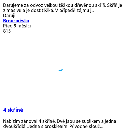
Darujeme za odvoz velkou těžkou dřevěnou skříň. Skříň je
z masivu a je dost těžká. V případě zájmu j...
Daruji
Brno-město
Před 9 měsíci
815
4 skříně
Nabízím zánovní 4 skříně. Dvě jsou se suplíkem a jedna
dvoukřídlá. Jedna s prosklením. Původně slouž...