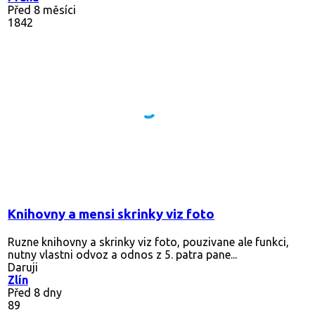
Před 8 měsíci
1842
Knihovny a mensi skrinky viz foto
Ruzne knihovny a skrinky viz foto, pouzivane ale funkci,
nutny vlastni odvoz a odnos z 5. patra pane...
Daruji
Zlín
Před 8 dny
89