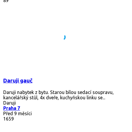
89
Daruji gauč
Daruji nabytek z bytu. Starou bílou sedací soupravu,
kancelářský stůl, 4x dveře, kuchyňskou linku se...
Daruji
Praha 7
Před 9 měsíci
1659