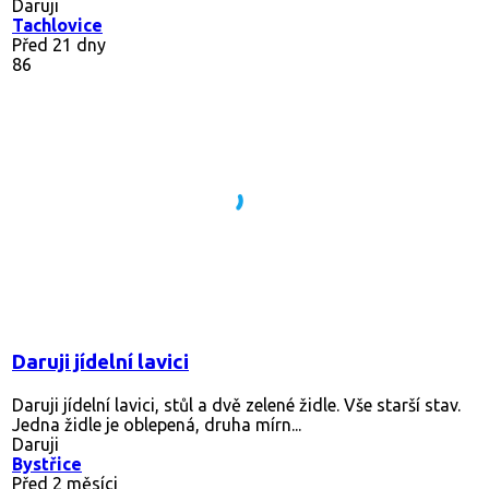
Daruji
Tachlovice
Před 21 dny
86
Daruji jídelní lavici
Daruji jídelní lavici, stůl a dvě zelené židle. Vše starší stav.
Jedna židle je oblepená, druha mírn...
Daruji
Bystřice
Před 2 měsíci