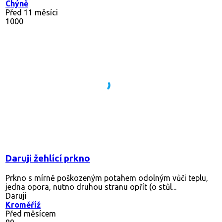
Chýně
Před 11 měsíci
1000
Daruji žehlící prkno
Prkno s mírně poškozeným potahem odolným vůči teplu,
jedna opora, nutno druhou stranu opřít (o stůl...
Daruji
Kroměříž
Před měsícem