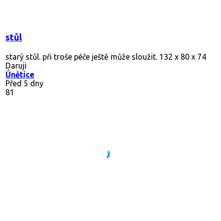
stůl
starý stůl. při troše péče ještě může sloužit. 132 x 80 x 74
Daruji
Únětice
Před 5 dny
81