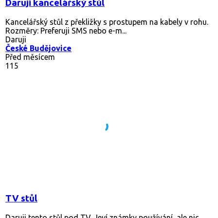
Daruji kancelářský stůl
Kancelářský stůl z překližky s prostupem na kabely v rohu.
Rozměry: Preferuji SMS nebo e-m...
Daruji
České Budějovice
Před měsícem
115
TV stůl
Daruji tento stůl pod TV. Jeví známky používání, ale nic