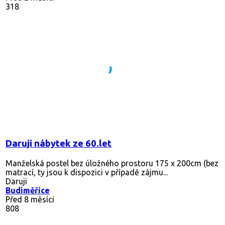
318
Daruji nábytek ze 60.let
Manželská postel bez úložného prostoru 175 x 200cm (bez
matrací, ty jsou k dispozici v případě zájmu...
Daruji
Budiměřice
Před 8 měsíci
808