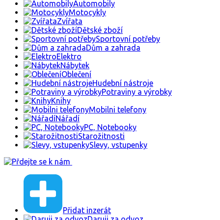
Automobily
Motocykly
Zvířata
Dětské zboží
Sportovní potřeby
Dům a zahrada
Elektro
Nábytek
Oblečení
Hudební nástroje
Potraviny a výrobky
Knihy
Mobilni telefony
Nářadí
PC, Notebooky
Starožitnosti
Slevy, vstupenky
Přidat inzerát
Daruji za odvoz