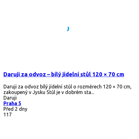
Daruji za odvoz – bílý jídelní stůl 120 × 70 cm
Daruji za odvoz bílý jídelní stůl o rozměrech 120 × 70 cm,
zakoupený v Jysku Stůl je v dobrém sta...
Daruji
Praha 5
Před 2 dny
117