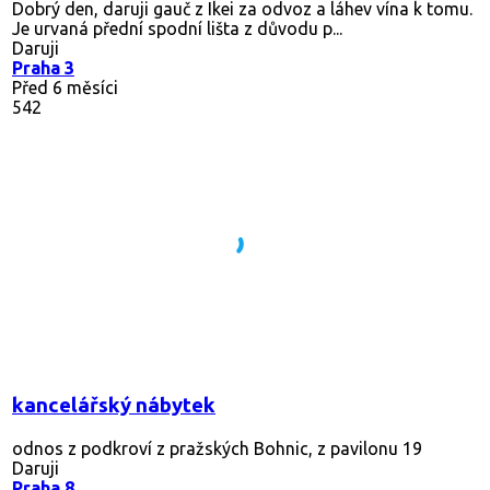
Dobrý den, daruji gauč z Ikei za odvoz a láhev vína k tomu.
Je urvaná přední spodní lišta z důvodu p...
Daruji
Praha 3
Před 6 měsíci
542
kancelářský nábytek
odnos z podkroví z pražských Bohnic, z pavilonu 19
Daruji
Praha 8