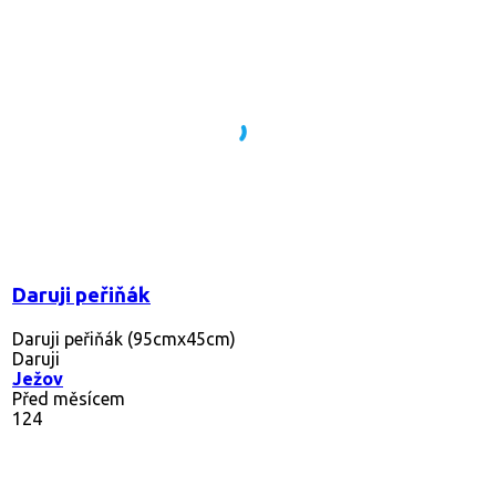
Daruji peřiňák
Daruji peřiňák (95cmx45cm)
Daruji
Ježov
Před měsícem
124