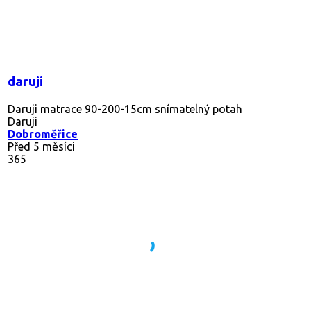
daruji
Daruji matrace 90-200-15cm snímatelný potah
Daruji
Dobroměřice
Před 5 měsíci
365