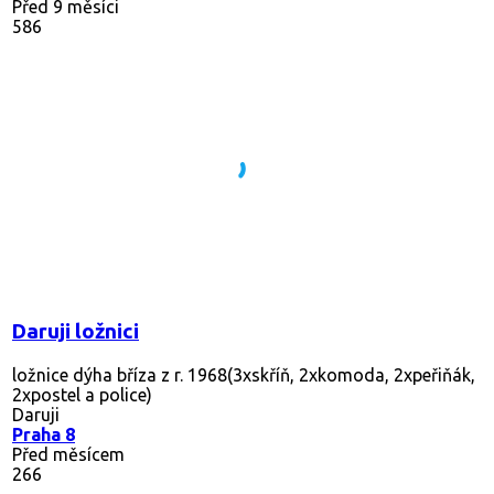
Před 9 měsíci
586
Daruji ložnici
ložnice dýha bříza z r. 1968(3xskříň, 2xkomoda, 2xpeřiňák,
2xpostel a police)
Daruji
Praha 8
Před měsícem
266