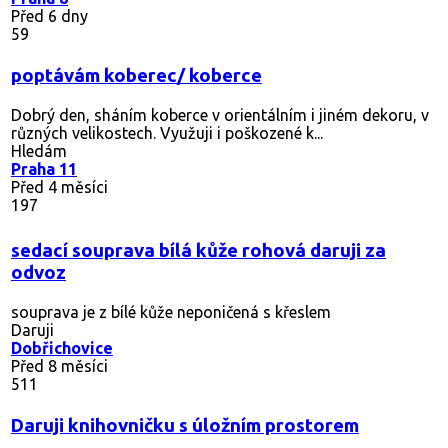
Před 6 dny
59
poptávám koberec/ koberce
Dobrý den, sháním koberce v orientálním i jiném dekoru, v
různých velikostech. Využuji i poškozené k...
Hledám
Praha 11
Před 4 měsíci
197
sedací souprava bílá kůže rohová daruji za
odvoz
souprava je z bílé kůže neponičená s křeslem
Daruji
Dobřichovice
Před 8 měsíci
511
Daruji knihovničku s úložním prostorem