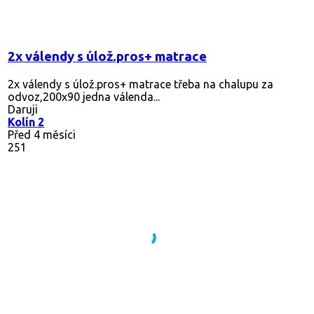
2x válendy s úlož.pros+ matrace
2x válendy s úlož.pros+ matrace třeba na chalupu za
odvoz,200x90 jedna válenda...
Daruji
Kolín 2
Před 4 měsíci
251