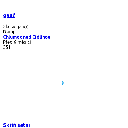
gauč
2kusy gaučů
Daruji
Chlumec nad Cidlinou
Před 6 měsíci
351
Skříň šatní