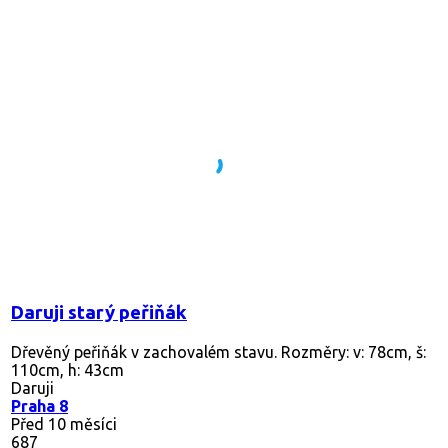
Daruji starý peřiňák
Dřevěný peřiňák v zachovalém stavu. Rozměry: v: 78cm, š:
110cm, h: 43cm
Daruji
Praha 8
Před 10 měsíci
687