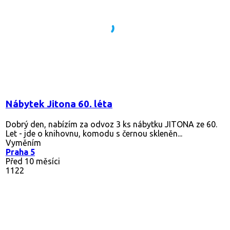
Nábytek Jitona 60. léta
Dobrý den, nabízím za odvoz 3 ks nábytku JITONA ze 60.
Let - jde o knihovnu, komodu s černou skleněn...
Vyměním
Praha 5
Před 10 měsíci
1122