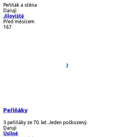
Peřiňák a stěna
Daruji
Jíloviště
Před měsícem
167
Peřiňáky
3 peřiňáky ze 70. let. Jeden poškozený.
Daruji
Úsilné