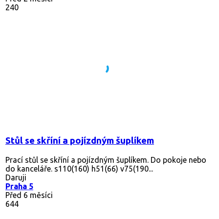
240
Stůl se skříní a pojízdným šuplíkem
Prací stůl se skříní a pojízdným šuplíkem. Do pokoje nebo
do kanceláře. s110(160) h51(66) v75(190...
Daruji
Praha 5
Před 6 měsíci
644