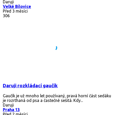
Daruji
Velké Bílovice
Před 3 měsíci
306
Daruji rozkládací gaučík
Gaučík je už mnoho let používaný, pravá horní část sedáku
je rozrthaná od psa a častečně sešitá. Kdy...
Daruji
Praha 13
Před 2 měsíci