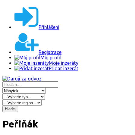
Přihlášení
Registrace
Můj profil
Moje inzeráty
Přidat inzerát
Hledej
Peřiňák