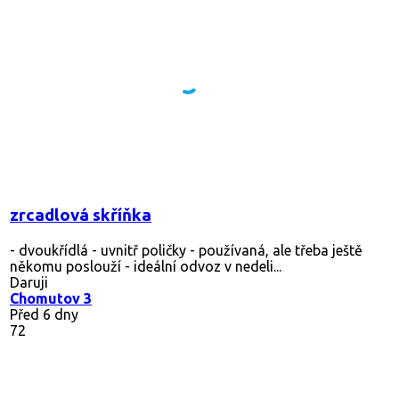
zrcadlová skříňka
- dvoukřídlá - uvnitř poličky - používaná, ale třeba ještě
někomu poslouží - ideální odvoz v nedeli...
Daruji
Chomutov 3
Před 6 dny
72