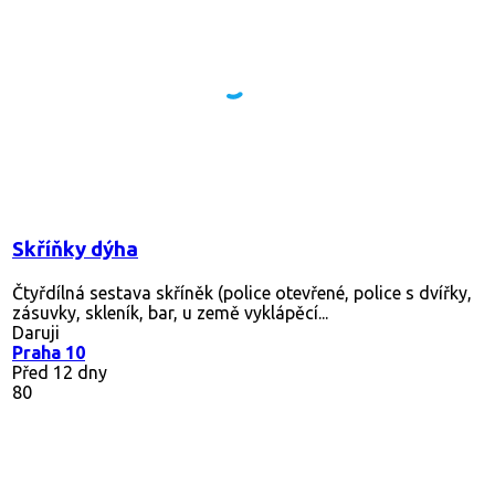
Skříňky dýha
Čtyřdílná sestava skříněk (police otevřené, police s dvířky,
zásuvky, skleník, bar, u země vyklápěcí...
Daruji
Praha 10
Před 12 dny
80