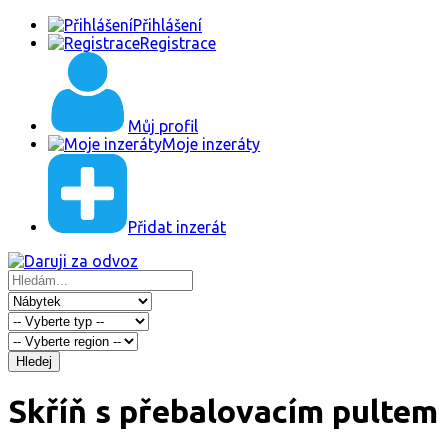
Přihlášení
Registrace
Můj profil
Moje inzeráty
Přidat inzerát
Hledej
Skříň s přebalovacím pultem