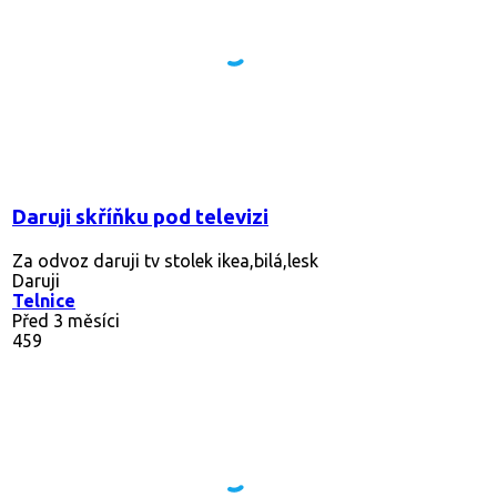
Daruji skříňku pod televizi
Za odvoz daruji tv stolek ikea,bilá,lesk
Daruji
Telnice
Před 3 měsíci
459