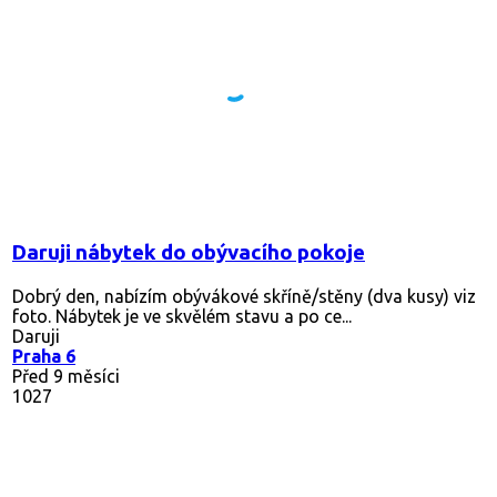
Daruji nábytek do obývacího pokoje
Dobrý den, nabízím obývákové skříně/stěny (dva kusy) viz
foto. Nábytek je ve skvělém stavu a po ce...
Daruji
Praha 6
Před 9 měsíci
1027