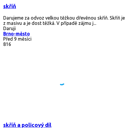
skříň
Darujeme za odvoz velkou těžkou dřevěnou skříň. Skříň je
z masivu a je dost těžká. V případě zájmu j...
Daruji
Brno-město
Před 9 měsíci
816
skříň a policový díl