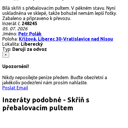
Bílá skříň s přebalovacím pultem. V pěkném stavu. Nyní
uskladněna ve sklepě, takže bohužel nemám lepší fotky.
Zabaleno a připraveno k převozu.
Inzerát č.
248245
05. 07. 2026
Jméno:
Petr Polák
Poloha:
Křížová, Liberec 30-Vratislavice nad Nisou
Lokalita:
Liberecký
Typ:
Daruji za odvoz
×
Upozornění!
Nikdy neposílejte peníze předem. Buďte obezřetní a
jakékoliv podezření nám prosím nahlašte.
Poslat Email
Inzeráty podobné - Skříň s
přebalovacím pultem