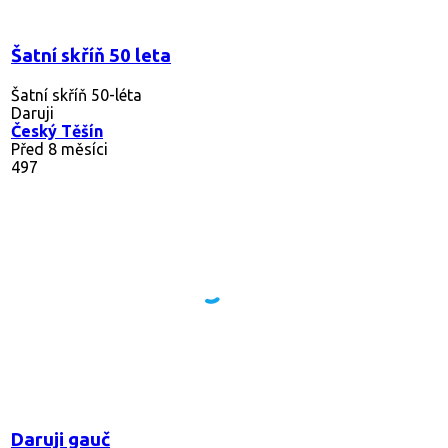
Šatní skříň 50 leta
Šatní skříň 50-léta
Daruji
Český Těšín
Před 8 měsíci
497
Daruji gauč