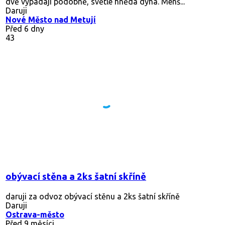
dvě vypadají podobně, světle hnědá dýha. Menš...
Daruji
Nové Město nad Metují
Před 6 dny
43
obývací stěna a 2ks šatní skříně
daruji za odvoz obývací stěnu a 2ks šatní skříně
Daruji
Ostrava-město
Před 9 měsíci