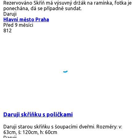
Rezervováno
Skříň má výsuvný držák na ramínka, fotka je
ponechána, dá se případně sundat.
Daruji
Hlavní město Praha
Před 9 měsíci
812
Daruji skříňku s poličkami
Daruji starou skříňku s šoupacími dveřmi. Rozměry: v:
63cm, š: 120cm, h: 60cm
Daruji