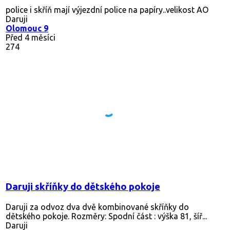
police i skříň mají výjezdní police na papíry..velikost AO
Daruji
Olomouc 9
Před 4 měsíci
274
Daruji skříňky do dětského pokoje
Daruji za odvoz dva dvě kombinované skříňky do
dětského pokoje. Rozměry: Spodní část : výška 81, šíř...
Daruji