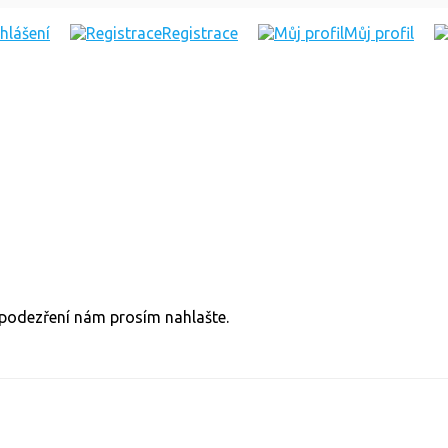
ihlášení
Registrace
Můj profil
v podezření nám prosím nahlašte.