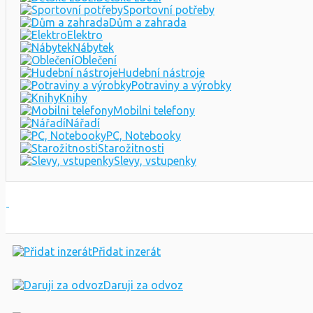
Sportovní potřeby
Dům a zahrada
Elektro
Nábytek
Oblečení
Hudební nástroje
Potraviny a výrobky
Knihy
Mobilni telefony
Nářadí
PC, Notebooky
Starožitnosti
Slevy, vstupenky
Přidat inzerát
Daruji za odvoz