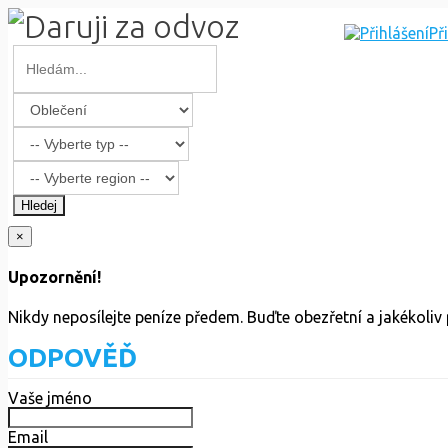
Př
Hledej
×
Upozornění!
Nikdy neposílejte peníze předem. Buďte obezřetní a jakékoli
ODPOVĚĎ
Vaše jméno
Email