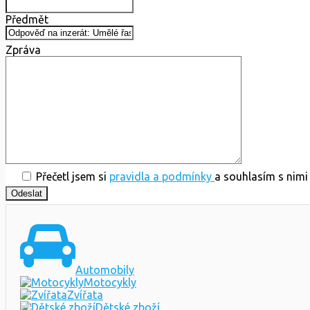
Předmět
Zpráva
Přečetl jsem si
pravidla a podmínky
a souhlasím s nimi
Automobily
Motocykly
Zvířata
Dětské zboží