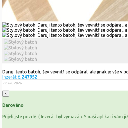
Daruji tento batoh, šev vevnitř se odpáral, ale jinak je vše v
Inzerát č.
247952
29. 06. 2026
×
Darováno
Přijeli jste pozdě :( Inzerát byl vymazán. S naší aplikací vám 