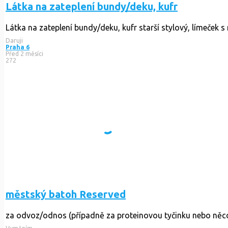
Látka na zateplení bundy/deku, kufr
Látka na zateplení bundy/deku, kufr starší stylový, límeček s
Daruji
Praha 6
Před 2 měsíci
272
městský batoh Reserved
za odvoz/odnos (případně za proteinovou tyčinku nebo něco j