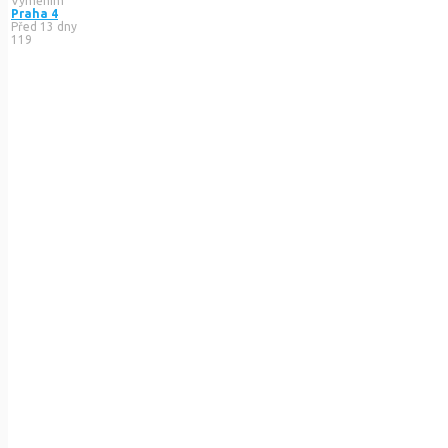
Vyměním
Praha 4
Před 13 dny
119