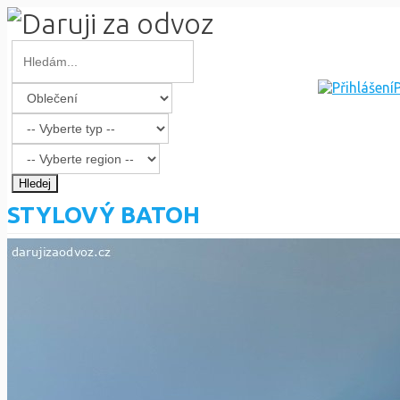
P
Hledej
STYLOVÝ BATOH