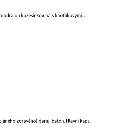
 modra ou kožešinkou na s knoflíkovými ...
iného zdravého) daruji batoh. Hlavní kaps...