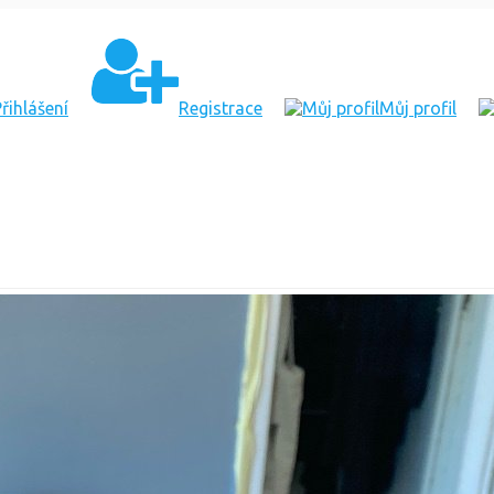
řihlášení
Registrace
Můj profil