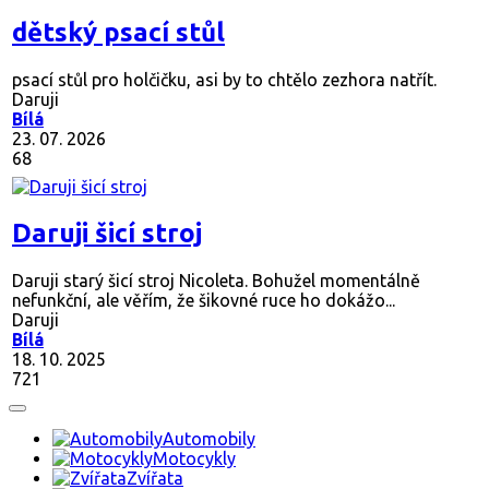
dětský psací stůl
psací stůl pro holčičku, asi by to chtělo zezhora natřít.
Daruji
Bílá
23. 07. 2026
68
Daruji šicí stroj
Daruji starý šicí stroj Nicoleta. Bohužel momentálně
nefunkční, ale věřím, že šikovné ruce ho dokážo...
Daruji
Bílá
18. 10. 2025
721
Automobily
Motocykly
Zvířata