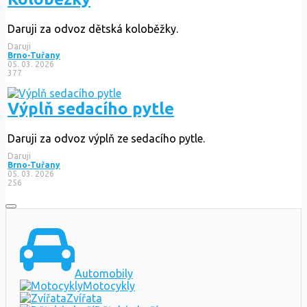
Daruji za odvoz dětská koloběžky.
Daruji
Brno-Tuřany
05. 03. 2026
377
Výplň sedacího pytle
Daruji za odvoz výplň ze sedacího pytle.
Daruji
Brno-Tuřany
05. 03. 2026
256
Automobily
Motocykly
Zvířata