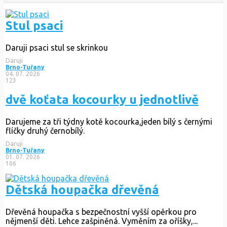
Stul psaci
Daruji psaci stul se skrinkou
Daruji
Brno-Tuřany
04. 07. 2026
123
dvě koťata kocourky u jednotlivě
Darujeme za tři týdny kotě kocourka,jeden bílý s černými
flíčky druhý černobílý.
Daruji
Brno-Tuřany
01. 07. 2026
106
Dětská houpačka dřevěná
Dřevěná houpačka s bezpečnostní vyšší opěrkou pro
nějmenší děti. Lehce zašpiněná. Vyměním za oříšky,...