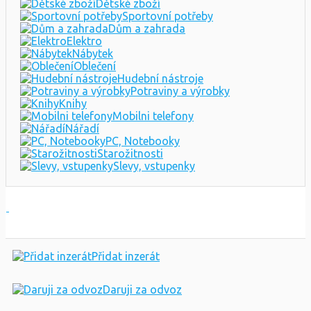
Dětské zboží
Sportovní potřeby
Dům a zahrada
Elektro
Nábytek
Oblečení
Hudební nástroje
Potraviny a výrobky
Knihy
Mobilni telefony
Nářadí
PC, Notebooky
Starožitnosti
Slevy, vstupenky
Přidat inzerát
Daruji za odvoz