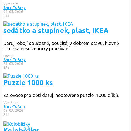
Vyměním
Brno-Tuřany
04. 05. 2026
155
sedátko a stupínek, plast, IKEA
Daruji obojí současně, použité, v dobrém stavu, hlavně
stolička nese známky používání.
Daruji
Brno-Tuřany
26. 03. 2026
236
Puzzle 1000 ks
Za ovoce pro děti daruji neotevřené puzzle, 1000 dílků.
Vyměním
Brno-Tuřany
05. 03. 2026
344
Koloběžky