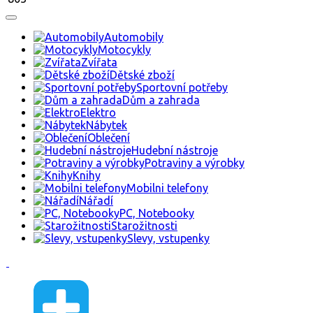
Automobily
Motocykly
Zvířata
Dětské zboží
Sportovní potřeby
Dům a zahrada
Elektro
Nábytek
Oblečení
Hudební nástroje
Potraviny a výrobky
Knihy
Mobilni telefony
Nářadí
PC, Notebooky
Starožitnosti
Slevy, vstupenky