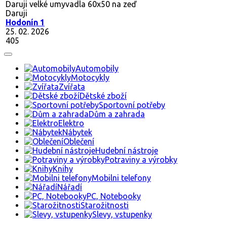
Daruji velké umyvadla 60x50 na zeď
Daruji
Hodonín 1
25. 02. 2026
405
Automobily
Motocykly
Zvířata
Dětské zboží
Sportovní potřeby
Dům a zahrada
Elektro
Nábytek
Oblečení
Hudební nástroje
Potraviny a výrobky
Knihy
Mobilni telefony
Nářadí
PC, Notebooky
Starožitnosti
Slevy, vstupenky