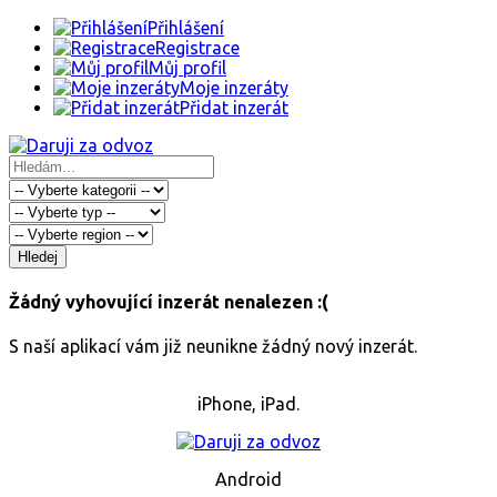
Přihlášení
Registrace
Můj profil
Moje inzeráty
Přidat inzerát
Hledej
Žádný vyhovující inzerát nenalezen :(
S naší aplikací vám již neunikne žádný nový inzerát.
iPhone, iPad.
Android