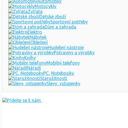
Automobily
Motocykly
Zvířata
Dětské zboží
Sportovní potřeby
Dům a zahrada
Elektro
Nábytek
Oblečení
Hudební nástroje
Potraviny a výrobky
Knihy
Mobilni telefony
Nářadí
PC, Notebooky
Starožitnosti
Slevy, vstupenky