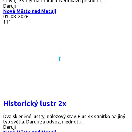
stavu, je vidět na fotkách. Nedokážu posoudit,...
Daruji
Nové Město nad Metují
01. 08. 2026
111
Historický lustr 2x
Dva skleněné lustry, nálezový stav. Plus 4x stínítko na jiný
typ světla. Daruji za odvoz, i jednotli...
Daruji