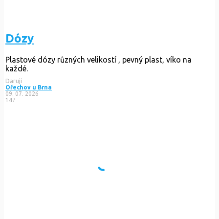
Dózy
Plastové dózy různých velikostí , pevný plast, víko na
každé.
Daruji
Ořechov u Brna
09. 07. 2026
147