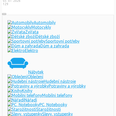
03. 07. 2026
129
Automobily
Motocykly
Zvířata
Dětské zboží
Sportovní potřeby
Dům a zahrada
Elektro
Nábytek
Oblečení
Hudební nástroje
Potraviny a výrobky
Knihy
Mobilni telefony
Nářadí
PC, Notebooky
Starožitnosti
Slevy, vstupenky