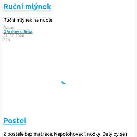
Ruční mlýnek
Ruční mlýnek na nudle
Daruji
Ořechov u Brna
07. 07. 2026
204
Postel
2 postele bez matrace. Nepolohovací, nožky. Daly by se i