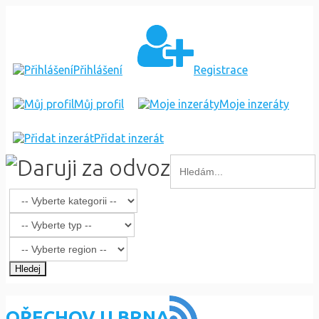
Přihlášení
Registrace
Můj profil
Moje inzeráty
Přidat inzerát
Hledej
OŘECHOV U BRNA