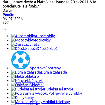
daruji pravé dveře a blatník na Hyundai I20 r.v.2011. Vše
bouchnuté, ale funkční.
Daruji
Pěnčín
06. 07. 2026
127
Automobily
Motocykly
Zvířata
Dětské zboží
Sportovní potřeby
Dům a zahrada
Elektro
Nábytek
Oblečení
Hudební nástroje
Potraviny a výrobky
Knihy
Mobilni telefony