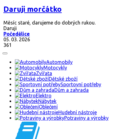
Daruji morčátko
Měsíc staré, darujeme do dobrých rukou.
Daruji
Počedělice
05. 03. 2026
361
Automobily
Motocykly
Zvířata
Dětské zboží
Sportovní potřeby
Dům a zahrada
Elektro
Nábytek
Oblečení
Hudební nástroje
Potraviny a výrobky