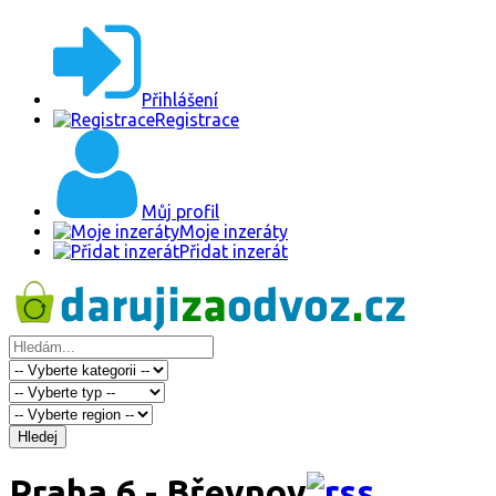
Přihlášení
Registrace
Můj profil
Moje inzeráty
Přidat inzerát
Hledej
Praha 6 - Břevnov