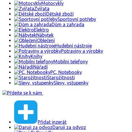
Motocykly
Zvířata
Dětské zboží
Sportovní potřeby
Dům a zahrada
Elektro
Nábytek
Oblečení
Hudební nástroje
Potraviny a výrobky
Knihy
Mobilni telefony
Nářadí
PC, Notebooky
Starožitnosti
Slevy, vstupenky
Přidat inzerát
Daruji za odvoz