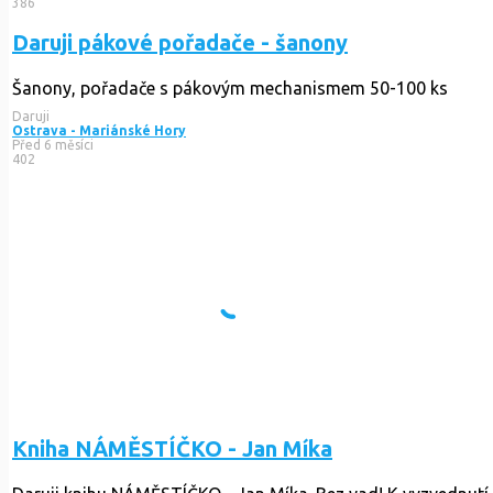
386
Daruji pákové pořadače - šanony
Šanony, pořadače s pákovým mechanismem 50-100 ks
Daruji
Ostrava - Mariánské Hory
Před 6 měsíci
402
Kniha NÁMĚSTÍČKO - Jan Míka