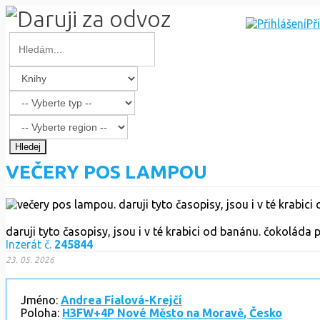
Př
Hledej
VEČERY POS LAMPOU
daruji tyto časopisy, jsou i v té krabici od banánu. čokoláda
Inzerát č.
245844
23. 05. 2026
Jméno:
Andrea Fialová-Krejčí
Poloha:
H3FW+4P Nové Město na Moravě, Česko