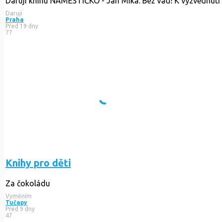
Daruji knihu NÁMĚSTÍČKO - Jan Míka. Bez vad! K vyzvednutí p
Daruji
Praha
Před 19 dny
77
Knihy pro děti
Za čokoládu
Vyměním
Tučapy
Před 9 dny
47