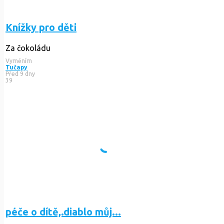
Knížky pro děti
Za čokoládu
Vyměním
Tučapy
Před 9 dny
39
péče o dítě,.diablo můj...