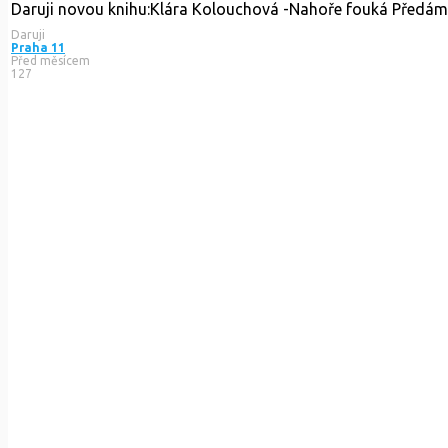
Daruji novou knihu:Klára Kolouchová -Nahoře fouká Předám
Daruji
Praha 11
Před měsícem
127