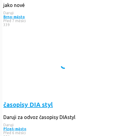
jako nové
Daruji
Brno-město
Před 7 měsíci
339
časopisy DIA styl
Daruji za odvoz časopisy DIAstyl
Daruji
Plzeň-město
Před 6 měsíci