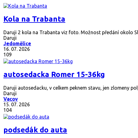
Kola na Trabanta
Daruji 2 kola na Trabanta viz foto. Možnost předání okolo Sla
Daruji
Jedomělice
16. 07. 2026
109
autosedacka Romer 15-36kg
Daruji autosedacku, v celkem peknem stavu, jen zlomeny poly
Daruji
Vacov
15. 07. 2026
104
podsedák do auta