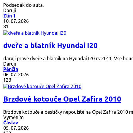
Podsedák do auta.
Daruji
Zlín 1
10. 07. 2026
81
dveře a blatník Hyundai I20
daruji pravé dveře a blatník na Hyundai I20 r.v.2011. Vše bouc
Daruji
Pěnčín
06. 07. 2026
123
Brzdové kotouče Opel Zafira 2010
Brzdové kotouče a destičky nepoužité na Opel Zafira 2010 mož
Vyměním
Čáslav
05. 07. 2026