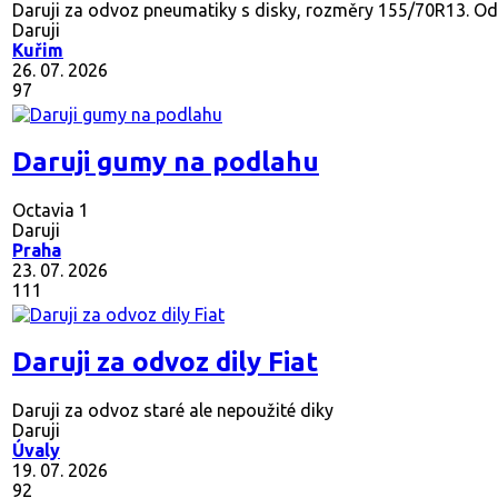
Daruji za odvoz pneumatiky s disky, rozměry 155/70R13. Odb
Daruji
Kuřim
26. 07. 2026
97
Daruji gumy na podlahu
Octavia 1
Daruji
Praha
23. 07. 2026
111
Daruji za odvoz dily Fiat
Daruji za odvoz staré ale nepoužité diky
Daruji
Úvaly
19. 07. 2026
92