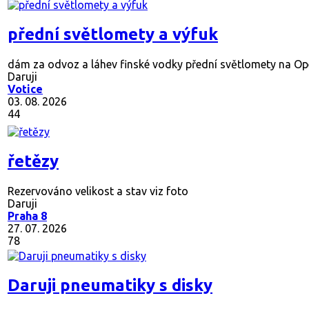
přední světlomety a výfuk
dám za odvoz a láhev finské vodky přední světlomety na Ope
Daruji
Votice
03. 08. 2026
44
řetězy
Rezervováno
velikost a stav viz foto
Daruji
Praha 8
27. 07. 2026
78
Daruji pneumatiky s disky