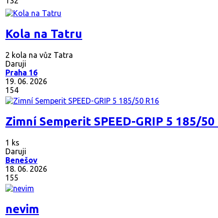
132
Kola na Tatru
2 kola na vůz Tatra
Daruji
Praha 16
19. 06. 2026
154
Zimní Semperit SPEED-GRIP 5 185/50
1 ks
Daruji
Benešov
18. 06. 2026
155
nevim