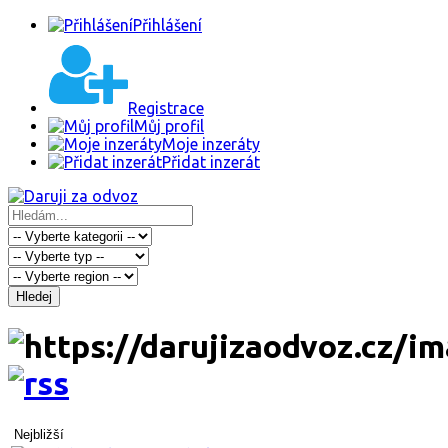
Přihlášení
Registrace
Můj profil
Moje inzeráty
Přidat inzerát
Hledej
Nejbližší