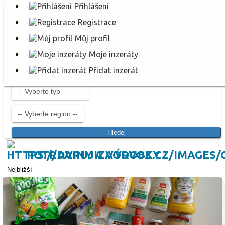
Přihlášení
Registrace
Můj profil
Moje inzeráty
Přidat inzerát
Hledej
POTRAVINY A VÝROBKY
Nejbližší