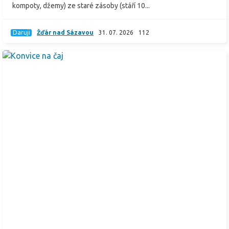
kompoty, džemy) ze staré zásoby (stáří 10...
Daruji
Žďár nad Sázavou
31. 07. 2026
112