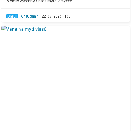
s vicky všechny ciste umyté v mycce...
Daruji
Chrudim 1
22. 07. 2026
103