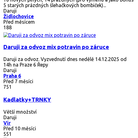
5 starých prázdných šlehačkových bombiček)...
Daruji
Židlochovice
Před měsícem
188
Daruji za odvoz mix potravin po záruce
Daruji za odvoz. Vyzvednutí dnes nedělě 14.12.2025 od
14h na Praze 6 Řepy
Daruji
Praha 6
Před 7 měsíci
751
Kadlatky+TRNKY
Větší množství
Daruji
Vír
Před 10 měsíci
551