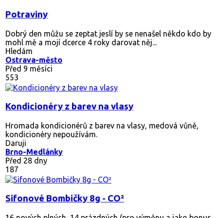
Potraviny
Dobrý den můžu se zeptat jeslí by se nenašel někdo kdo by
mohl mě a mojí dcerce 4 roky darovat něj...
Hledám
Ostrava-město
Před 9 měsíci
553
Kondicionéry z barev na vlasy
Hromada kondicionérů z barev na vlasy, medová vůně,
kondicionéry nepoužívám.
Daruji
Brno-Medlánky
Před 28 dny
187
Sifonové Bombičky 8g - CO²
16 nových plných, 14 prázdných (pro výměnu a jako bonus