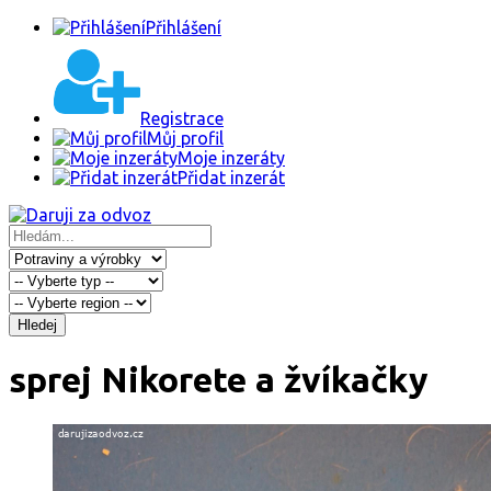
Přihlášení
Registrace
Můj profil
Moje inzeráty
Přidat inzerát
Hledej
sprej Nikorete a žvíkačky