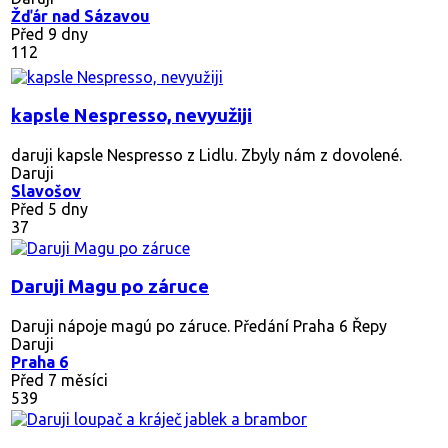
Žďár nad Sázavou
Před 9 dny
112
kapsle Nespresso, nevyužiji
daruji kapsle Nespresso z Lidlu. Zbyly nám z dovolené.
Daruji
Slavošov
Před 5 dny
37
Daruji Magu po záruce
Daruji nápoje magú po záruce. Předání Praha 6 Řepy
Daruji
Praha 6
Před 7 měsíci
539