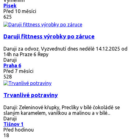
Písek
Před 10 měsíci
625
Daruji fittness výrobky po záruce
Daruji za odvoz. Vyzvednutí dnes nedělě 14.12.2025 od
14h na Praze 6 Řepy
Daruji
Praha 6
Před 7 měsíci
528
Trvanlivé potraviny
Daruji: Zeleninové křupky, Preclíky v bílé čokoládě se
slaným karamelem, vanilkou a malinou a v bílé...
Daruji
Tišnov 1
Před hodinou
18