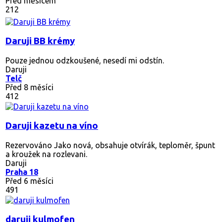
Před měsícem
212
Daruji BB krémy
Pouze jednou odzkoušené, nesedí mi odstín.
Daruji
Telč
Před 8 měsíci
412
Daruji kazetu na víno
Rezervováno
Jako nová, obsahuje otvírák, teploměr, špunt
a kroužek na rozlevani.
Daruji
Praha 18
Před 6 měsíci
491
daruji kulmofen