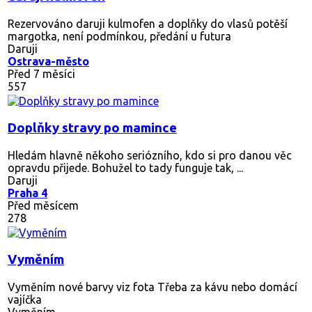
Rezervováno
daruji kulmofen a doplňky do vlasů potěší
margotka, není podmínkou, předání u futura
Daruji
Ostrava-město
Před 7 měsíci
557
Doplňky stravy po mamince
Hledám hlavně někoho seriózního, kdo si pro danou věc
opravdu přijede. Bohužel to tady funguje tak, ...
Daruji
Praha 4
Před měsícem
278
Vyměním
Vyměním nové barvy viz fota Třeba za kávu nebo domácí
vajíčka
Vyměním