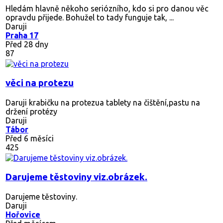
Hledám hlavně někoho seriózního, kdo si pro danou věc
opravdu přijede. Bohužel to tady funguje tak, ...
Daruji
Praha 17
Před 28 dny
87
věci na protezu
Daruji krabičku na protezua tablety na čištění,pastu na
držení protézy
Daruji
Tábor
Před 6 měsíci
425
Darujeme těstoviny viz.obrázek.
Darujeme těstoviny.
Daruji
Hořovice