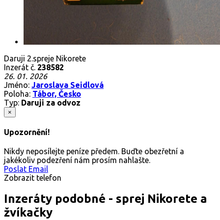
Daruji 2.spreje Nikorete
Inzerát č.
238582
26. 01. 2026
Jméno:
Jaroslava Seidlová
Poloha:
Tábor, Česko
Typ:
Daruji za odvoz
×
Upozornění!
Nikdy neposílejte peníze předem. Buďte obezřetní a
jakékoliv podezření nám prosím nahlašte.
Poslat Email
Zobrazit telefon
Inzeráty podobné - sprej Nikorete a
žvíkačky