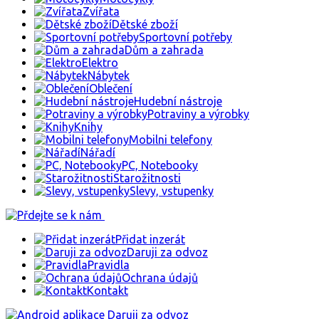
Zvířata
Dětské zboží
Sportovní potřeby
Dům a zahrada
Elektro
Nábytek
Oblečení
Hudební nástroje
Potraviny a výrobky
Knihy
Mobilni telefony
Nářadí
PC, Notebooky
Starožitnosti
Slevy, vstupenky
Přidat inzerát
Daruji za odvoz
Pravidla
Ochrana údajů
Kontakt