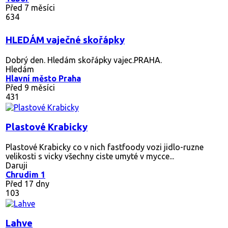
Před 7 měsíci
634
HLEDÁM vaječné skořápky
Dobrý den. Hledám skořápky vajec.PRAHA.
Hledám
Hlavní město Praha
Před 9 měsíci
431
Plastové Krabicky
Plastové Krabicky co v nich fastfoody vozi jidlo-ruzne
velikosti s vicky všechny ciste umyté v mycce...
Daruji
Chrudim 1
Před 17 dny
103
Lahve