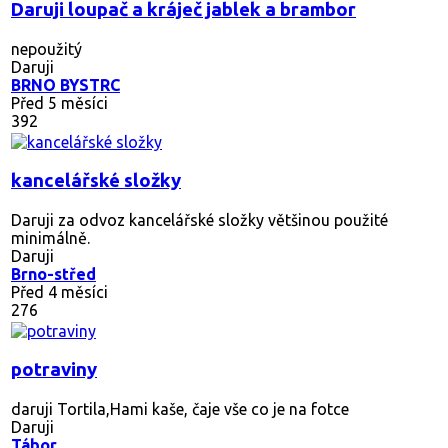
Daruji loupač a kráječ jablek a brambor
nepoužitý
Daruji
BRNO BYSTRC
Před 5 měsíci
392
kancelářské složky
Daruji za odvoz kancelářské složky většinou použité
minimálně.
Daruji
Brno-střed
Před 4 měsíci
276
potraviny
daruji Tortila,Hami kaše, čaje vše co je na fotce
Daruji
Tábor