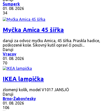
Šumperk
01. 08. 2026
34
Myčka Amica 45 šířka
daruji za odvoz myčku Amica, 45 šířka. Praskla hadice,
poškozené koše. Šikovný kutil opraví či použi...
Daruji
Vracov
01. 08. 2026
70
IKEA lampička
zlomený kolík, model V1017 JANSJÖ
Daruji
Brno-Žabovřesky
01. 08. 2026
106