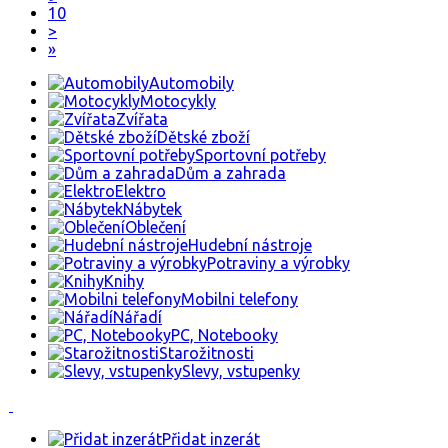
10
>
»
Automobily
Motocykly
Zvířata
Dětské zboží
Sportovní potřeby
Dům a zahrada
Elektro
Nábytek
Oblečení
Hudební nástroje
Potraviny a výrobky
Knihy
Mobilni telefony
Nářadí
PC, Notebooky
Starožitnosti
Slevy, vstupenky
Přidat inzerát