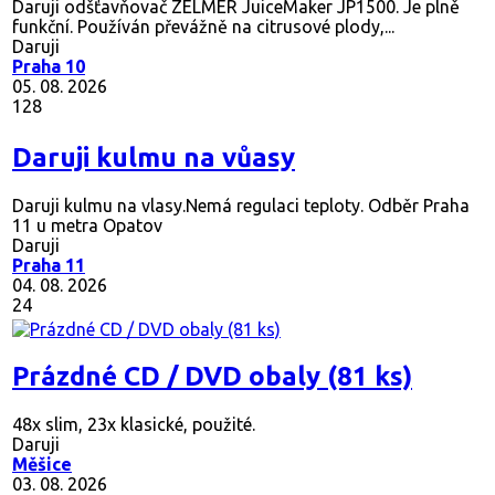
Daruji odšťavňovač ZELMER JuiceMaker JP1500. Je plně
funkční. Používán převážně na citrusové plody,...
Daruji
Praha 10
05. 08. 2026
128
Daruji kulmu na vůasy
Daruji kulmu na vlasy.Nemá regulaci teploty. Odběr Praha
11 u metra Opatov
Daruji
Praha 11
04. 08. 2026
24
Prázdné CD / DVD obaly (81 ks)
48x slim, 23x klasické, použité.
Daruji
Měšice
03. 08. 2026