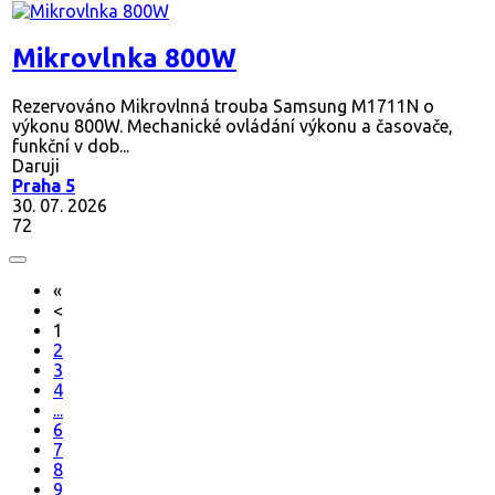
Mikrovlnka 800W
Rezervováno
Mikrovlnná trouba Samsung M1711N o
výkonu 800W. Mechanické ovládání výkonu a časovače,
funkční v dob...
Daruji
Praha 5
30. 07. 2026
72
«
<
1
2
3
4
...
6
7
8
9