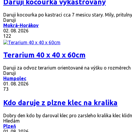
Daruji kocourka vykastrovany
Daruji kocourka po kastraci cca 7 mesicu stary. Mily, pritulny
Daruji
Mokrá-Horákov
02. 08. 2026
122
Terarium 40 x 40 x 60cm
Daruji za odvoz terarium orientované na výšku o rozměrech 40
Daruji
Humpolec
01. 08. 2026
73
Kdo daruje z plzne klec na kralika
Dobry den kdo by daroval klec pro zarsleho kralika klec klidn
Hledám
Plzeň
01. 08. 2026