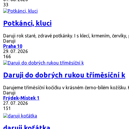
33
Potkánci, kluci
Daruji rok staré, zdravé potkánky. I s klecí, krmením, červíky, p
Daruji
Praha 10
29. 07. 2026
166
Daruji do dobrých rukou tříměsíční k
Darujeme tříměsíční kočičku v krásném černo-bílém kožíšku. Ko
Daruji
Frýdek-Místek 1
27. 07. 2026
151
daruji koťátka