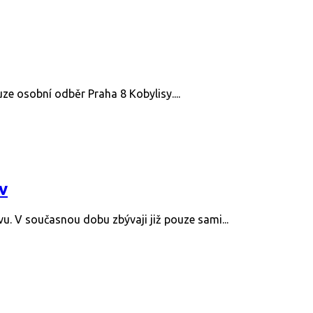
uze osobní odběr Praha 8 Kobylisy....
v
u. V současnou dobu zbývaji již pouze sami...