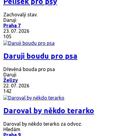
Pelíšek pro psy
Zachovalý stav.
Daruji
Praha 7
23. 07. 2026
105
Daruji boudu pro psa
Dřevěná bouda pro psa
Daruji
Želízy
22. 07. 2026
142
Daroval by někdo terarko
Daroval by někdo terarko za odvoz.
Hledám
Praha 9