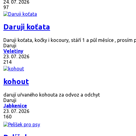
24. 07. 2026
97
Daruji koťata
Daruji koťata, kočky i kocoury, stáří 1 a půl měsíce , prosím 
Daruji
Veletiny
23. 07. 2026
214
kohout
darují uřvaného kohouta za odvoz a odchyt
Daruji
Jabkenice
23. 07. 2026
160