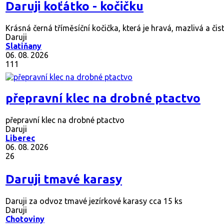
Daruji koťátko - kočičku
Krásná černá tříměsíční kočička, která je hravá, mazlivá a čisto
Daruji
Slatiňany
06. 08. 2026
111
přepravní klec na drobné ptactvo
přepravní klec na drobné ptactvo
Daruji
Liberec
06. 08. 2026
26
Daruji tmavé karasy
Daruji za odvoz tmavé jezírkové karasy cca 15 ks
Daruji
Chotoviny