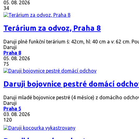
05. 08. 2026
34
Terárium za odvoz, Praha 8
Daruji plně funkční terárium š: 42cm, hl: 40 cm a v: 62 cm. Po
Daruji
Praha 8
05. 08. 2026
75
Daruji bojovnice pestré domácí odcho
Daruji mladé bojovnice pestré (4 měsíce) z domácího odchov
Daruji
Praha 5
03. 08. 2026
120