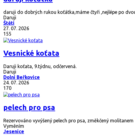
daruji do dobrých rukou koťátka,máme čtyři ,nejlépe po dvo
Daruji
Štětí
27. 07. 2026
155
Vesnické koťata
Daruji koťata, 9.týdnu, odčervená.
Daruji
Dolní Beřkovice
24. 07. 2026
170
pelech pro psa
Rezervováno
vyvýšený pelech pro psa, změkčený molitanem 
Vyměním
Jesenice