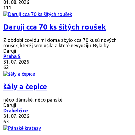
01. 08. 2026
111
Daruji cca 70 ks šitých roušek
Z období covidu mi doma zbylo cca 70 kusů nových
roušek, které jsem ušila a které nevyužiju. Byla by...
Daruji
Praha 5
31. 07. 2026
62
šály a čepice
něco dámské, něco pánské
Daruji
Drahelčice
31. 07. 2026
63