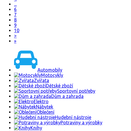
...
6
7
8
9
10
>
»
Automobily
Motocykly
Zvířata
Dětské zboží
Sportovní potřeby
Dům a zahrada
Elektro
Nábytek
Oblečení
Hudební nástroje
Potraviny a výrobky
Knihy