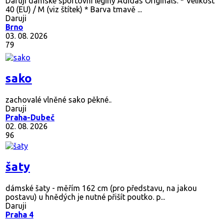
Daruji dámské sportovní legíny Adidas Originals. * Velikost
40 (EU) / M (viz štítek) * Barva tmavě ...
Daruji
Brno
03. 08. 2026
79
sako
zachovalé vlněné sako pěkné..
Daruji
Praha-Dubeč
02. 08. 2026
96
šaty
dámské šaty - měřím 162 cm (pro představu, na jakou
postavu) u hnědých je nutné přišít poutko. p...
Daruji
Praha 4