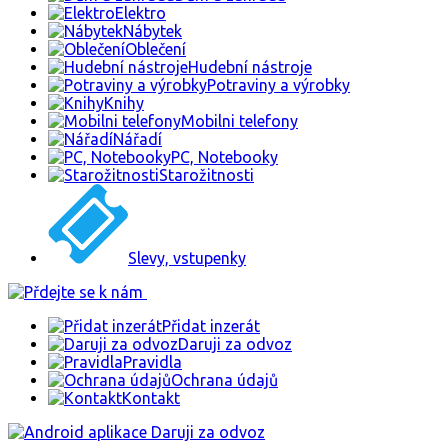
Elektro
Nábytek
Oblečení
Hudební nástroje
Potraviny a výrobky
Knihy
Mobilni telefony
Nářadí
PC, Notebooky
Starožitnosti
Slevy, vstupenky
Přidat inzerát
Daruji za odvoz
Pravidla
Ochrana údajů
Kontakt