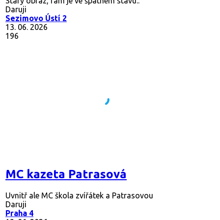
Starý obraz, rám je ve špatném stavu..
Daruji
Sezimovo Ústí 2
13. 06. 2026
196
MC kazeta Patrasová
Uvnitř ale MC škola zvířátek a Patrasovou
Daruji
Praha 4