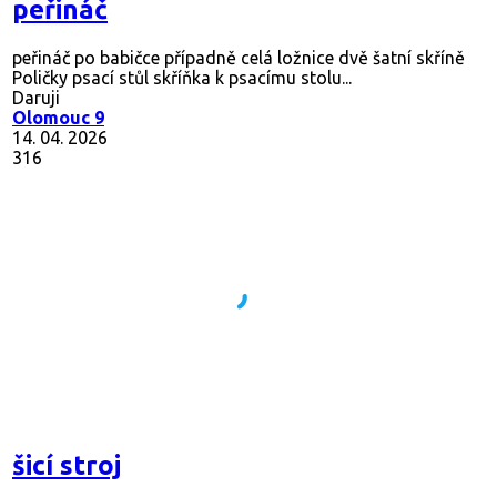
peřináč
peřináč po babičce případně celá ložnice dvě šatní skříně
Poličky psací stůl skříňka k psacímu stolu...
Daruji
Olomouc 9
14. 04. 2026
316
šicí stroj