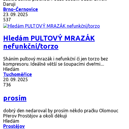
Daruji
Brno-Černovice
23. 09. 2025
537
Hledám PULTOVÝ MRAZÁK
nefunkční/torzo
Sháním pultový mrazák i nefunkční či jen torzo bez
kompresoru. Ideálně větší se šoupacími dveřmi....
Hledám
Tuchoměřice
20. 09. 2025
736
prosím
dobrý den nedaroval by prosím někdo pračku Olomouc
Přerov Prostějov a okolí děkuji
Hledám
Prostějov