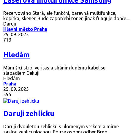
Laserová multifunkce Samsung
Rezervováno
Stará, ale funkční, barevná multifunkce,
kopírka, skener. Bude zapotřebí toner, jinak funguje dobře....
Daruji
Hlavní město Praha
29. 09. 2025
713
Hledám
Mám šicí stroj veritas a sháním k němu kabel se
slapadlem.Dekuji
Hledám
Praha
25. 09. 2025
595
Daruji zehlicku
Daruji dvouletou zehlicku s ulomenym vrskem a mirne
zaslou zehlici plochou. Pouze osobni odber Brno...