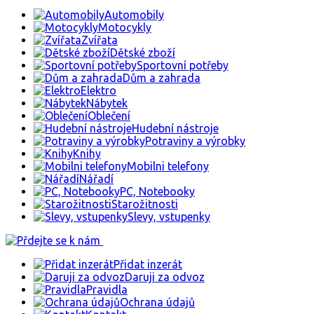
Automobily
Motocykly
Zvířata
Dětské zboží
Sportovní potřeby
Dům a zahrada
Elektro
Nábytek
Oblečení
Hudební nástroje
Potraviny a výrobky
Knihy
Mobilni telefony
Nářadí
PC, Notebooky
Starožitnosti
Slevy, vstupenky
Přidat inzerát
Daruji za odvoz
Pravidla
Ochrana údajů