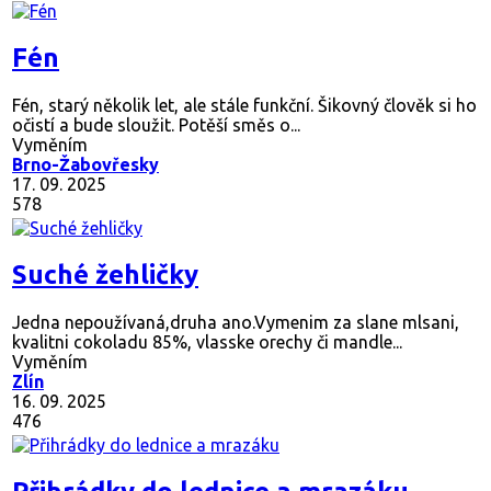
Fén
Fén, starý několik let, ale stále funkční. Šikovný člověk si ho
očistí a bude sloužit. Potěší směs o...
Vyměním
Brno-Žabovřesky
17. 09. 2025
578
Suché žehličky
Jedna nepoužívaná,druha ano.Vymenim za slane mlsani,
kvalitni cokoladu 85%, vlasske orechy či mandle...
Vyměním
Zlín
16. 09. 2025
476