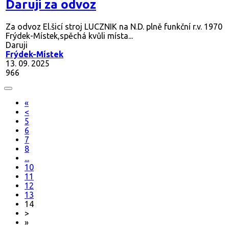
Daruji za odvoz
Za odvoz El.šicí stroj LUCZNIK na N.D. plně funkční r.v. 1970
Frýdek-Místek,spěchá kvůli místa...
Daruji
Frýdek-Místek
13. 09. 2025
966
«
<
5
6
7
8
...
10
11
12
13
14
>
»