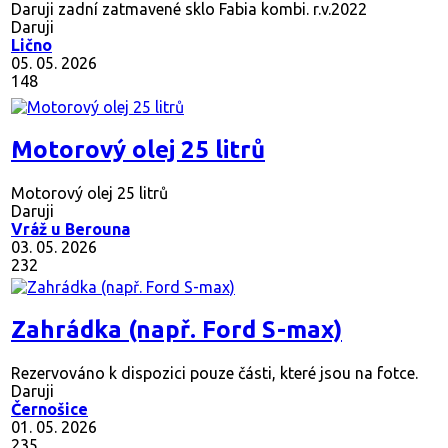
Daruji zadní zatmavené sklo Fabia kombi. r.v.2022
Daruji
Lično
05. 05. 2026
148
Motorový olej 25 litrů
Motorový olej 25 litrů
Daruji
Vráž u Berouna
03. 05. 2026
232
Zahrádka (např. Ford S-max)
Rezervováno
k dispozici pouze části, které jsou na fotce.
Daruji
Černošice
01. 05. 2026
235