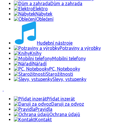
Dům a zahrada
Elektro
Nábytek
Oblečení
Hudební nástroje
Potraviny a výrobky
Knihy
Mobilni telefony
Nářadí
PC, Notebooky
Starožitnosti
Slevy, vstupenky
Přidat inzerát
Daruji za odvoz
Pravidla
Ochrana údajů
Kontakt