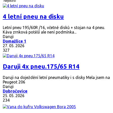
Nejbližší
4 letní pneu na disku
Letní pneu 195/60R /16, včetně disků + stojan na 4 pneu.
Káva zrnková potěší ale není podmínka...
Daruji
Domažlice 1
27. 05. 2026
327
Daruji 4x pneu.175/65 R14
Daruji na doježdění letní pneumatiky i s disky Mela jsem na
Peugeot 206
Daruji
Dobročovice
25. 05. 2026
234