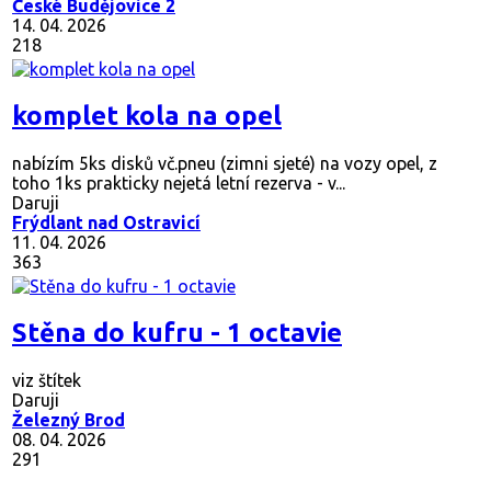
České Budějovice 2
14. 04. 2026
218
komplet kola na opel
nabízím 5ks disků vč.pneu (zimni sjeté) na vozy opel, z
toho 1ks prakticky nejetá letní rezerva - v...
Daruji
Frýdlant nad Ostravicí
11. 04. 2026
363
Stěna do kufru - 1 octavie
viz štítek
Daruji
Železný Brod
08. 04. 2026
291