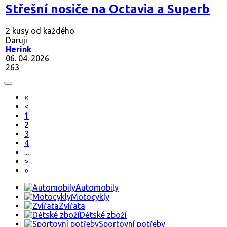
Střešní nosiče na Octavia a Superb
2 kusy od každého
Daruji
Herink
06. 04. 2026
263
«
<
1
2
3
4
...
>
»
Automobily
Motocykly
Zvířata
Dětské zboží
Sportovní potřeby