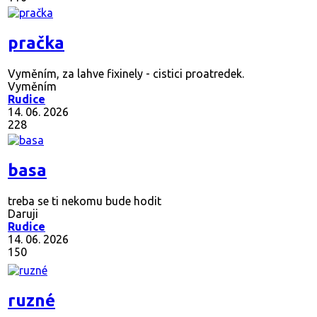
pračka
Vyměním, za lahve fixinely - cistici proatredek.
Vyměním
Rudice
14. 06. 2026
228
basa
treba se ti nekomu bude hodit
Daruji
Rudice
14. 06. 2026
150
ruzné