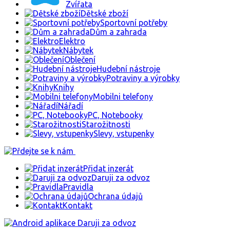
Zvířata
Dětské zboží
Sportovní potřeby
Dům a zahrada
Elektro
Nábytek
Oblečení
Hudební nástroje
Potraviny a výrobky
Knihy
Mobilni telefony
Nářadí
PC, Notebooky
Starožitnosti
Slevy, vstupenky
Přidat inzerát
Daruji za odvoz
Pravidla
Ochrana údajů
Kontakt