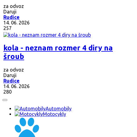
za odvoz
Daruji
Rudice
14. 06. 2026
257
kola - neznam rozmer 4 diry na
šroub
za odvoz
Daruji
Rudice
14. 06. 2026
280
Automobily
Motocykly