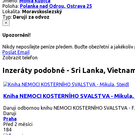
Jméno:
Monia Kubica
Poloha:
Polanka nad Odrou, Ostrava 25
Lokalita:
Moravskoslezský
Typ:
Daruji za odvoz
×
Upozornění!
Nikdy neposílejte peníze předem. Buďte obezřetní a jakékoli
Poslat Email
Zobrazit telefon
Inzeráty podobné - Sri Lanka, Vietna
Kniha NEMOCI KOSTERNÍHO SVALSTVA - Mikula, 
Daruji odbornou knihu NEMOCI KOSTERNÍHO SVALSTVA - F. Miku
Daruji
Praha
Před 2 měsíci
184