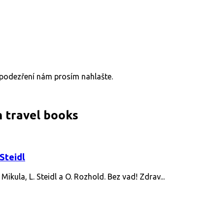
v podezření nám prosím nahlašte.
m travel books
Steidl
la, L. Steidl a O. Rozhold. Bez vad! Zdrav...